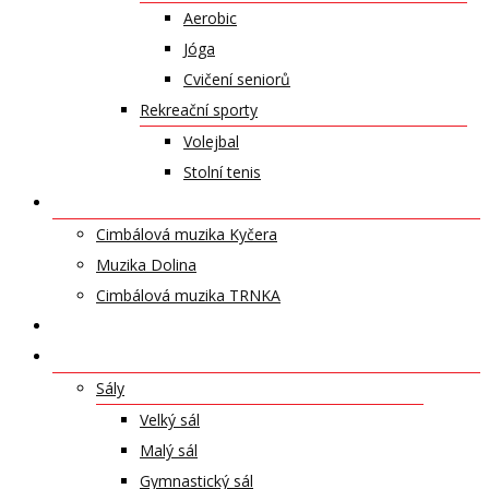
Aerobic
Jóga
Cvičení seniorů
Rekreační sporty
Volejbal
Stolní tenis
UMĚLECKÁ TĚLESA
Cimbálová muzika Kyčera
Muzika Dolina
Cimbálová muzika TRNKA
PŘÍSPĚVKY
NABÍDKA PRONÁJMŮ
Sály
Velký sál
Malý sál
Gymnastický sál