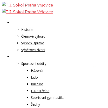
Skip
to
content
O NÁS
Historie
Členové výboru
Výroční zprávy
Výběrová řízení
ODDÍLY A SPORTY
Sportovní oddíly
Házená
Judo
Kuželky
Lukostřelba
Sportovní gymnastika
Šachy