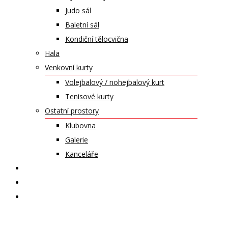
Judo sál
Baletní sál
Kondiční tělocvična
Hala
Venkovní kurty
Volejbalový / nohejbalový kurt
Tenisové kurty
Ostatní prostory
Klubovna
Galerie
Kanceláře
KALENDÁŘ AKCÍ
KONTAKT
ČASOPIS VZLET