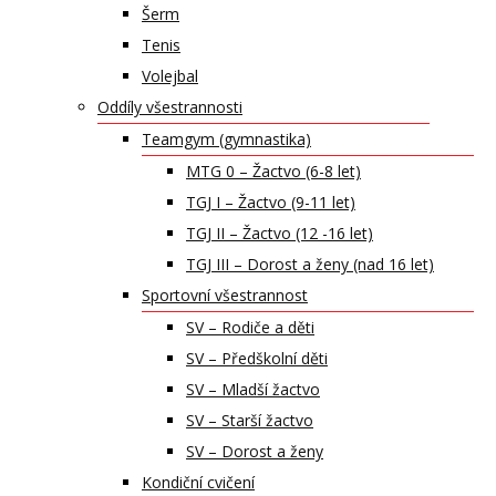
Šerm
Tenis
Volejbal
Oddíly všestrannosti
Teamgym (gymnastika)
MTG 0 – Žactvo (6-8 let)
TGJ I – Žactvo (9-11 let)
TGJ II – Žactvo (12 -16 let)
TGJ III – Dorost a ženy (nad 16 let)
Sportovní všestrannost
SV – Rodiče a děti
SV – Předškolní děti
SV – Mladší žactvo
SV – Starší žactvo
SV – Dorost a ženy
Kondiční cvičení