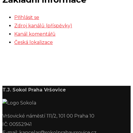
Přihlásit se
Zdroj kanálů (příspěvky)
Kanál komentářů
Česká lokalizace
T.J. Sokol Praha Vršovice
Vršovické náměstí 111/2, 101 00 Praha 10
IČ: 00552941
E-mail: kancelar@sokolprahavrsovice.cz