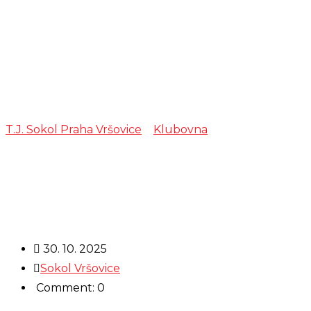
Župa Barákova
– posletové
setkání
T.J. Sokol Praha Vršovice
>
Klubovna
>
Župa Barákova
– posletové setkání
30. 10. 2025
Sokol Vršovice
Comment: 0