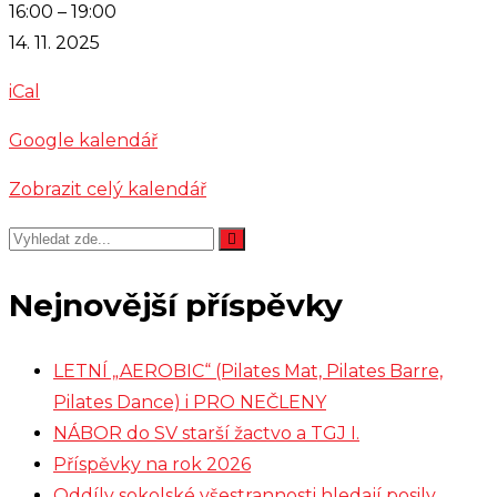
Župa
16:00
–
19:00
Barákova
14. 11. 2025
-
iCal
posletové
setkání
Google kalendář
Zobrazit celý kalendář
Nejnovější příspěvky
LETNÍ „AEROBIC“ (Pilates Mat, Pilates Barre,
Pilates Dance) i PRO NEČLENY
NÁBOR do SV starší žactvo a TGJ I.
Příspěvky na rok 2026
Oddíly sokolské všestrannosti hledají posily