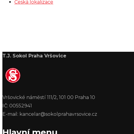
Česká lokalizace
T.J. Sokol Praha Vršovice
Vršovické náměstí 111/2, 101 00 Praha 10
IČ: 00552941
E-mail: kancelar@sokolprahavrsovice.cz
Hlavní menu