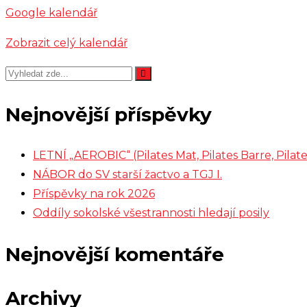
Google kalendář
Zobrazit celý kalendář
Nejnovější příspěvky
LETNÍ „AEROBIC“ (Pilates Mat, Pilates Barre, Pil
NÁBOR do SV starší žactvo a TGJ I.
Příspěvky na rok 2026
Oddíly sokolské všestrannosti hledají posily
Nejnovější komentáře
Archivy