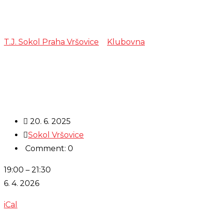
Zkouška – Muzi
T.J. Sokol Praha Vršovice
>
Klubovna
>
Zkouška – Muzi
20. 6. 2025
Sokol Vršovice
Comment: 0
Zkouška
19:00
–
21:30
-
6. 4. 2026
Muzika
iCal
Trnka