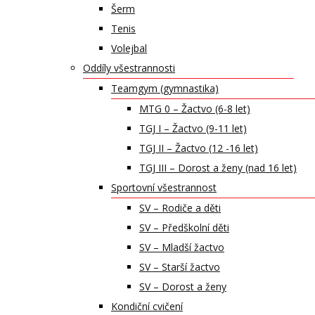
Šerm
Tenis
Volejbal
Oddíly všestrannosti
Teamgym (gymnastika)
MTG 0 – Žactvo (6-8 let)
TGJ I – Žactvo (9-11 let)
TGJ II – Žactvo (12 -16 let)
TGJ III – Dorost a ženy (nad 16 let)
Sportovní všestrannost
SV – Rodiče a děti
SV – Předškolní děti
SV – Mladší žactvo
SV – Starší žactvo
SV – Dorost a ženy
Kondiční cvičení