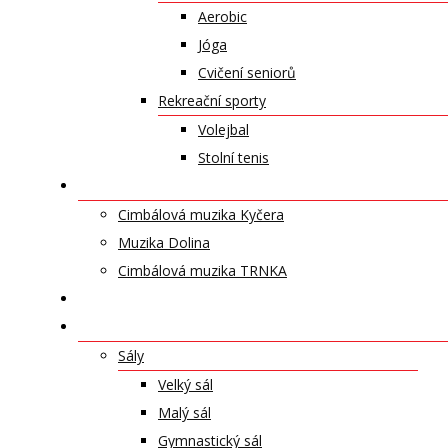
Aerobic
Jóga
Cvičení seniorů
Rekreační sporty
Volejbal
Stolní tenis
UMĚLECKÁ TĚLESA
Cimbálová muzika Kyčera
Muzika Dolina
Cimbálová muzika TRNKA
PŘÍSPĚVKY
NABÍDKA PRONÁJMŮ
Sály
Velký sál
Malý sál
Gymnastický sál