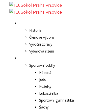
Skip
to
content
O NÁS
Historie
Členové výboru
Výroční zprávy
Výběrová řízení
ODDÍLY A SPORTY
Sportovní oddíly
Házená
Judo
Kuželky
Lukostřelba
Sportovní gymnastika
Šachy