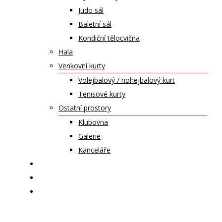
Judo sál
Baletní sál
Kondiční tělocvična
Hala
Venkovní kurty
Volejbalový / nohejbalový kurt
Tenisové kurty
Ostatní prostory
Klubovna
Galerie
Kanceláře
KALENDÁŘ AKCÍ
KONTAKT
ČASOPIS VZLET