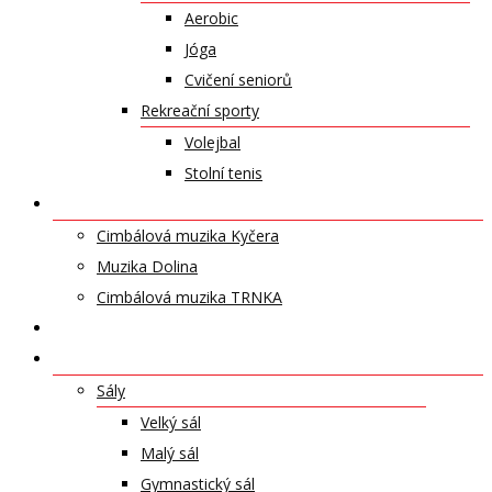
Aerobic
Jóga
Cvičení seniorů
Rekreační sporty
Volejbal
Stolní tenis
UMĚLECKÁ TĚLESA
Cimbálová muzika Kyčera
Muzika Dolina
Cimbálová muzika TRNKA
PŘÍSPĚVKY
NABÍDKA PRONÁJMŮ
Sály
Velký sál
Malý sál
Gymnastický sál