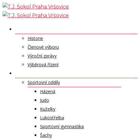
Skip
to
content
O NÁS
Historie
Členové výboru
Výroční zprávy
Výběrová řízení
ODDÍLY A SPORTY
Sportovní oddíly
Házená
Judo
Kuželky
Lukostřelba
Sportovní gymnastika
Šachy