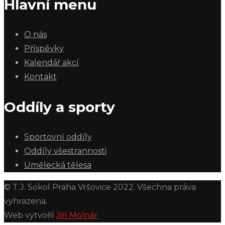
Hlavní menu
O nás
Příspěvky
Kalendář akcí
Kontakt
Oddíly a sporty
Sportovní oddíly
Oddíly všestrannosti
Umělecká tělesa
© T.J. Sokol Praha Vršovice 2022. Všechna práva
vyhrazena.
Web vytvořil
Jiří Molnár