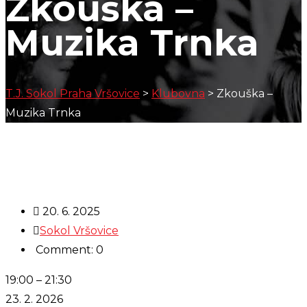
Zkouška –
Muzika Trnka
T.J. Sokol Praha Vršovice
>
Klubovna
>
Zkouška –
Muzika Trnka
20. 6. 2025
Sokol Vršovice
Comment: 0
Zkouška
19:00
–
21:30
-
23. 2. 2026