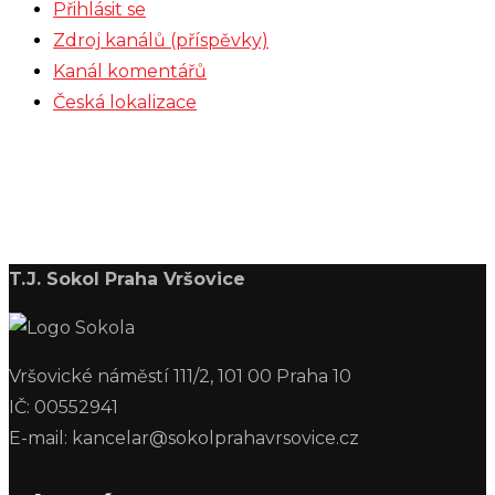
Přihlásit se
Zdroj kanálů (příspěvky)
Kanál komentářů
Česká lokalizace
T.J. Sokol Praha Vršovice
Vršovické náměstí 111/2, 101 00 Praha 10
IČ: 00552941
E-mail: kancelar@sokolprahavrsovice.cz