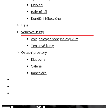
Judo sál
Baletní sál
Kondiční tělocvična
Hala
Venkovní kurty
Volejbalový / nohejbalový kurt
Tenisové kurty
Ostatní prostory
Klubovna
Galerie
Kanceláře
KALENDÁŘ AKCÍ
KONTAKT
ČASOPIS VZLET