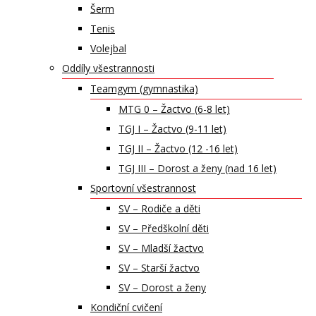
Šerm
Tenis
Volejbal
Oddíly všestrannosti
Teamgym (gymnastika)
MTG 0 – Žactvo (6-8 let)
TGJ I – Žactvo (9-11 let)
TGJ II – Žactvo (12 -16 let)
TGJ III – Dorost a ženy (nad 16 let)
Sportovní všestrannost
SV – Rodiče a děti
SV – Předškolní děti
SV – Mladší žactvo
SV – Starší žactvo
SV – Dorost a ženy
Kondiční cvičení