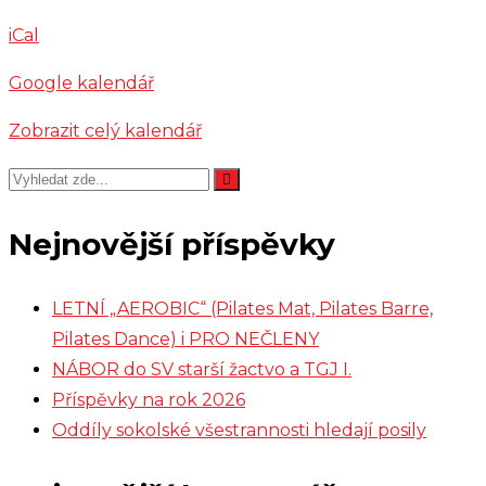
Muzika
iCal
Trnka
Google kalendář
Zobrazit celý kalendář
Nejnovější příspěvky
LETNÍ „AEROBIC“ (Pilates Mat, Pilates Barre,
Pilates Dance) i PRO NEČLENY
NÁBOR do SV starší žactvo a TGJ I.
Příspěvky na rok 2026
Oddíly sokolské všestrannosti hledají posily