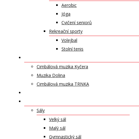
Aerobic
Jóga
Cvičení seniorů
Rekreační sporty
Volejbal
Stolní tenis
UMĚLECKÁ TĚLESA
Cimbálová muzika Kyčera
Muzika Dolina
Cimbálová muzika TRNKA
PŘÍSPĚVKY
NABÍDKA PRONÁJMŮ
Sály
Velký sál
Malý sál
Gymnastický sál