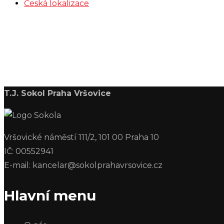
Česká lokalizace
T.J. Sokol Praha Vršovice
Vršovické náměstí 111/2, 101 00 Praha 10
IČ: 00552941
E-mail: kancelar@sokolprahavrsovice.cz
Hlavní menu