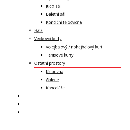
Judo sál
Baletní sál
Kondiční tělocvična
Hala
Venkovní kurty
Volejbalový / nohejbalový kurt
Tenisové kurty
Ostatní prostory
Klubovna
Galerie
Kanceláře
KALENDÁŘ AKCÍ
KONTAKT
ČASOPIS VZLET