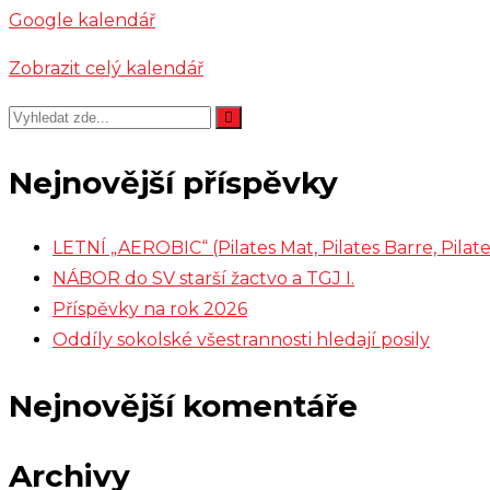
Google kalendář
Zobrazit celý kalendář
Nejnovější příspěvky
LETNÍ „AEROBIC“ (Pilates Mat, Pilates Barre, Pil
NÁBOR do SV starší žactvo a TGJ I.
Příspěvky na rok 2026
Oddíly sokolské všestrannosti hledají posily
Nejnovější komentáře
Archivy