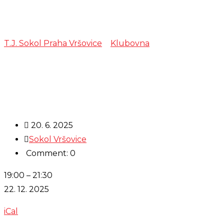
Zkouška – Muzi
T.J. Sokol Praha Vršovice
>
Klubovna
>
Zkouška – Muzi
20. 6. 2025
Sokol Vršovice
Comment: 0
Zkouška
19:00
–
21:30
-
22. 12. 2025
Muzika
iCal
Trnka