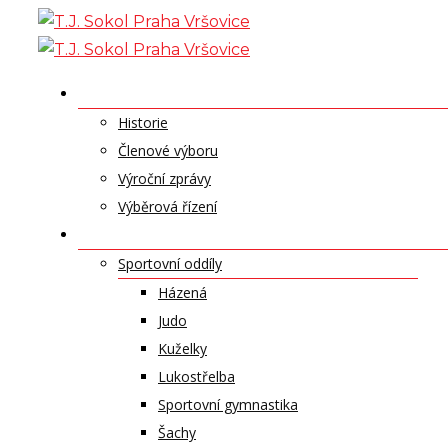
Skip
to
content
O NÁS
Historie
Členové výboru
Výroční zprávy
Výběrová řízení
ODDÍLY A SPORTY
Sportovní oddíly
Házená
Judo
Kuželky
Lukostřelba
Sportovní gymnastika
Šachy