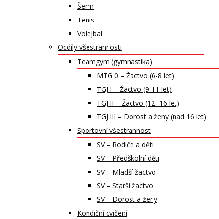
Šerm
Tenis
Volejbal
Oddíly všestrannosti
Teamgym (gymnastika)
MTG 0 – Žactvo (6-8 let)
TGJ I – Žactvo (9-11 let)
TGJ II – Žactvo (12 -16 let)
TGJ III – Dorost a ženy (nad 16 let)
Sportovní všestrannost
SV – Rodiče a děti
SV – Předškolní děti
SV – Mladší žactvo
SV – Starší žactvo
SV – Dorost a ženy
Kondiční cvičení