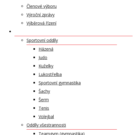
Členové výboru
Výroční zprávy
Výběrová řízení
ODDÍLY A SPORTY
Sportovní oddíly
Házená
Judo
Kuželky
Lukostřelba
Sportovní gymnastika
Šachy
Šerm
Tenis
Volejbal
Oddíly všestrannosti
Teamgym (gymnastika)