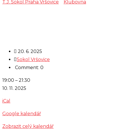
T.J. Sokol Praha Vršovice
>
Klubovna
>
Zkouška –
Muzika Trnka
20. 6. 2025
Sokol Vršovice
Comment: 0
Zkouška
19:00
–
21:30
-
10. 11. 2025
Muzika
iCal
Trnka
Google kalendář
Zobrazit celý kalendář