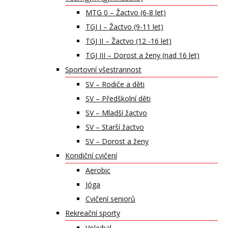
MTG 0 – Žactvo (6-8 let)
TGJ I – Žactvo (9-11 let)
TGJ II – Žactvo (12 -16 let)
TGJ III – Dorost a ženy (nad 16 let)
Sportovní všestrannost
SV – Rodiče a děti
SV – Předškolní děti
SV – Mladší žactvo
SV – Starší žactvo
SV – Dorost a ženy
Kondiční cvičení
Aerobic
Jóga
Cvičení seniorů
Rekreační sporty
Volejbal