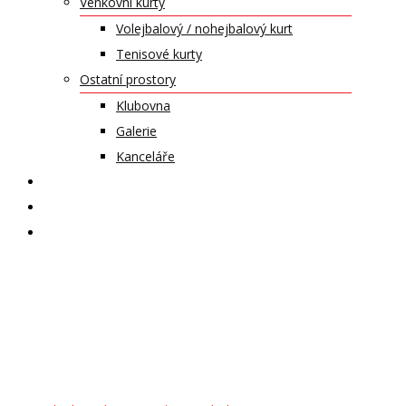
Venkovní kurty
Volejbalový / nohejbalový kurt
Tenisové kurty
Ostatní prostory
Klubovna
Galerie
Kanceláře
KALENDÁŘ AKCÍ
KONTAKT
ČASOPIS VZLET
Zkouška –
Muzika Trnka