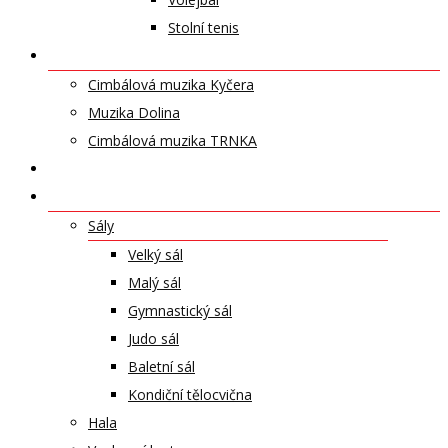
Stolní tenis
UMĚLECKÁ TĚLESA
Cimbálová muzika Kyčera
Muzika Dolina
Cimbálová muzika TRNKA
PŘÍSPĚVKY
NABÍDKA PRONÁJMŮ
Sály
Velký sál
Malý sál
Gymnastický sál
Judo sál
Baletní sál
Kondiční tělocvična
Hala