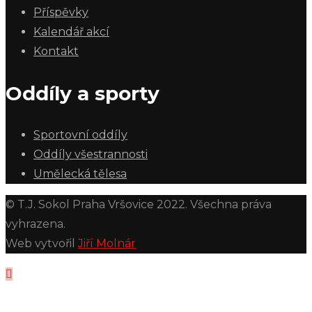
Příspěvky
Kalendář akcí
Kontakt
Oddíly a sporty
Sportovní oddíly
Oddíly všestrannosti
Umělecká tělesa
© T.J. Sokol Praha Vršovice 2022. Všechna práva
vyhrazena.
Web vytvořil
Jiří Molnár