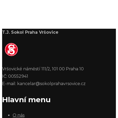
T.J. Sokol Praha Vršovice
Vršovické náměstí 111/2, 101 00 Praha 10
IČ: 00552941
E-mail: kancelar@sokolprahavrsovice.cz
Hlavní menu
O nás