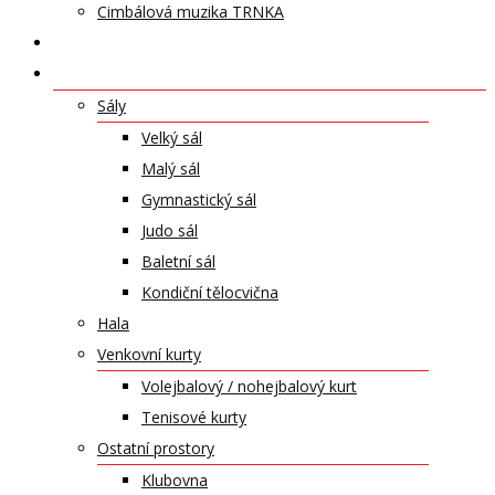
Cimbálová muzika TRNKA
PŘÍSPĚVKY
NABÍDKA PRONÁJMŮ
Sály
Velký sál
Malý sál
Gymnastický sál
Judo sál
Baletní sál
Kondiční tělocvična
Hala
Venkovní kurty
Volejbalový / nohejbalový kurt
Tenisové kurty
Ostatní prostory
Klubovna