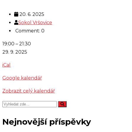
20. 6. 2025
Sokol Vršovice
Comment: 0
Zkouška
19:00
–
21:30
-
29. 9. 2025
Muzika
iCal
Trnka
Google kalendář
Zobrazit celý kalendář
Nejnovější příspěvky