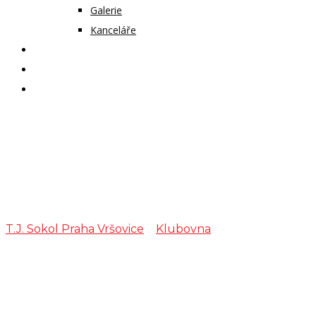
Galerie
Kanceláře
KALENDÁŘ AKCÍ
KONTAKT
ČASOPIS VZLET
Zkouška –
Muzika Trnka
T.J. Sokol Praha Vršovice
>
Klubovna
>
Zkouška –
Muzika Trnka