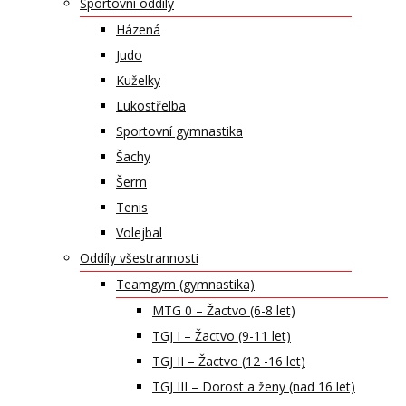
Sportovní oddíly
Házená
Judo
Kuželky
Lukostřelba
Sportovní gymnastika
Šachy
Šerm
Tenis
Volejbal
Oddíly všestrannosti
Teamgym (gymnastika)
MTG 0 – Žactvo (6-8 let)
TGJ I – Žactvo (9-11 let)
TGJ II – Žactvo (12 -16 let)
TGJ III – Dorost a ženy (nad 16 let)