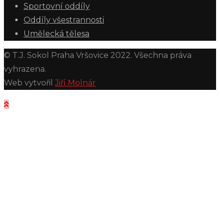
Sportovní oddíly
Oddíly všestrannosti
Umělecká tělesa
© T.J. Sokol Praha Vršovice 2022. Všechna práva
vyhrazena.
Web vytvořil
Jiří Molnár