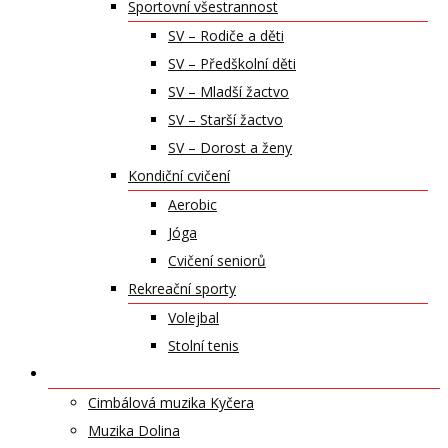
Sportovní všestrannost
SV – Rodiče a děti
SV – Předškolní děti
SV – Mladší žactvo
SV – Starší žactvo
SV – Dorost a ženy
Kondiční cvičení
Aerobic
Jóga
Cvičení seniorů
Rekreační sporty
Volejbal
Stolní tenis
UMĚLECKÁ TĚLESA
Cimbálová muzika Kyčera
Muzika Dolina