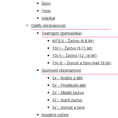
Šerm
Tenis
Volejbal
Oddíly všestrannosti
Teamgym (gymnastika)
MTG 0 – Žactvo (6-8 let)
TGJ I – Žactvo (9-11 let)
TGJ II – Žactvo (12 -16 let)
TGJ III – Dorost a ženy (nad 16 let)
Sportovní všestrannost
SV – Rodiče a děti
SV – Předškolní děti
SV – Mladší žactvo
SV – Starší žactvo
SV – Dorost a ženy
Kondiční cvičení