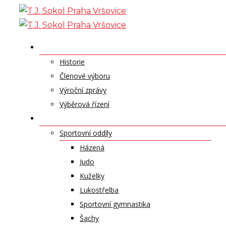
Skip
to
content
O NÁS
Historie
Členové výboru
Výroční zprávy
Výběrová řízení
ODDÍLY A SPORTY
Sportovní oddíly
Házená
Judo
Kuželky
Lukostřelba
Sportovní gymnastika
Šachy