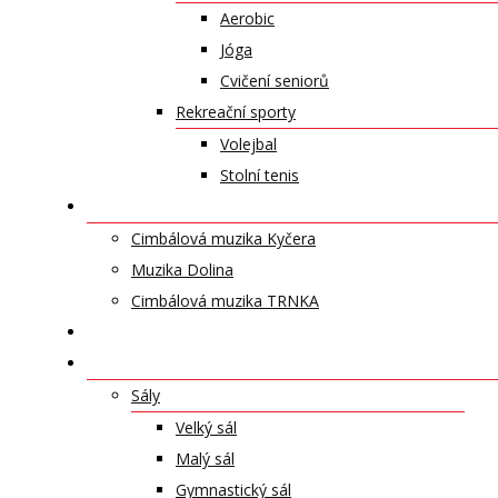
Aerobic
Jóga
Cvičení seniorů
Rekreační sporty
Volejbal
Stolní tenis
UMĚLECKÁ TĚLESA
Cimbálová muzika Kyčera
Muzika Dolina
Cimbálová muzika TRNKA
PŘÍSPĚVKY
NABÍDKA PRONÁJMŮ
Sály
Velký sál
Malý sál
Gymnastický sál