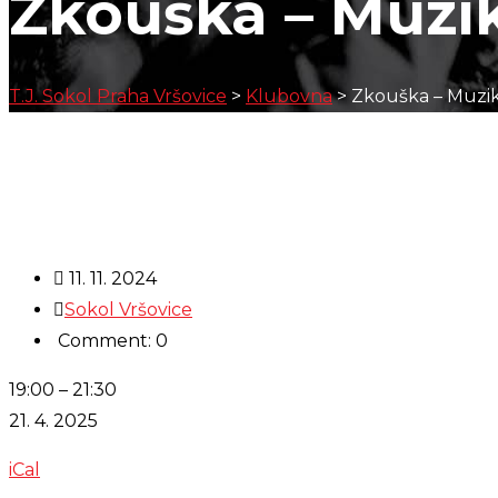
Zkouška – Muzi
T.J. Sokol Praha Vršovice
>
Klubovna
>
Zkouška – Muzi
11. 11. 2024
Sokol Vršovice
Comment: 0
Zkouška
19:00
–
21:30
-
21. 4. 2025
Muzika
iCal
Trnka