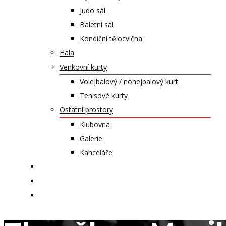
Judo sál
Baletní sál
Kondiční tělocvična
Hala
Venkovní kurty
Volejbalový / nohejbalový kurt
Tenisové kurty
Ostatní prostory
Klubovna
Galerie
Kanceláře
KALENDÁŘ AKCÍ
KONTAKT
ČASOPIS VZLET