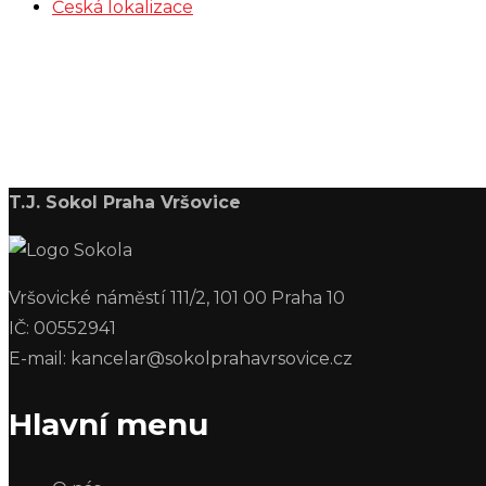
Česká lokalizace
T.J. Sokol Praha Vršovice
Vršovické náměstí 111/2, 101 00 Praha 10
IČ: 00552941
E-mail: kancelar@sokolprahavrsovice.cz
Hlavní menu