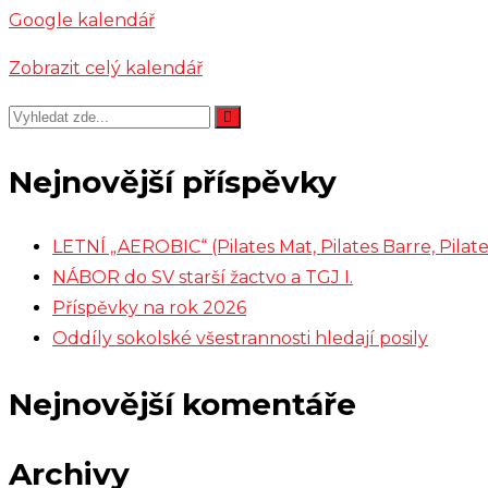
Google kalendář
Zobrazit celý kalendář
Nejnovější příspěvky
LETNÍ „AEROBIC“ (Pilates Mat, Pilates Barre, Pil
NÁBOR do SV starší žactvo a TGJ I.
Příspěvky na rok 2026
Oddíly sokolské všestrannosti hledají posily
Nejnovější komentáře
Archivy