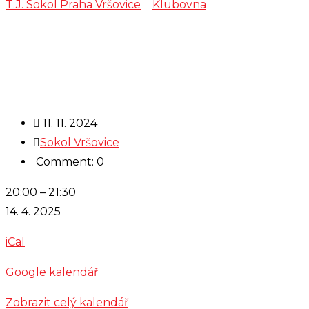
T.J. Sokol Praha Vršovice
>
Klubovna
>
Zkouška –
Muzika Trnka
11. 11. 2024
Sokol Vršovice
Comment: 0
Zkouška
20:00
–
21:30
-
14. 4. 2025
Muzika
iCal
Trnka
Google kalendář
Zobrazit celý kalendář