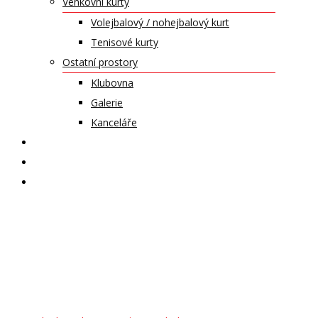
Venkovní kurty
Volejbalový / nohejbalový kurt
Tenisové kurty
Ostatní prostory
Klubovna
Galerie
Kanceláře
KALENDÁŘ AKCÍ
KONTAKT
ČASOPIS VZLET
Zkouška –
Muzika Trnka