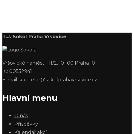
T.J. Sokol Praha Vršovice
Vršovické náměstí 111/2, 101 00 Praha 10
IČ: 00552941
E-mail: kancelar@sokolprahavrsovice.cz
Hlavní menu
O nás
Příspěvky
Kalendář akcí