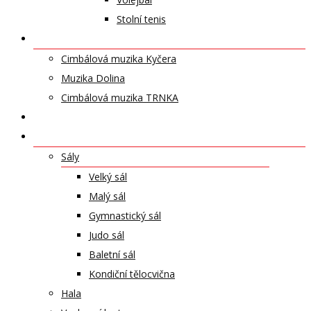
Stolní tenis
UMĚLECKÁ TĚLESA
Cimbálová muzika Kyčera
Muzika Dolina
Cimbálová muzika TRNKA
PŘÍSPĚVKY
NABÍDKA PRONÁJMŮ
Sály
Velký sál
Malý sál
Gymnastický sál
Judo sál
Baletní sál
Kondiční tělocvična
Hala