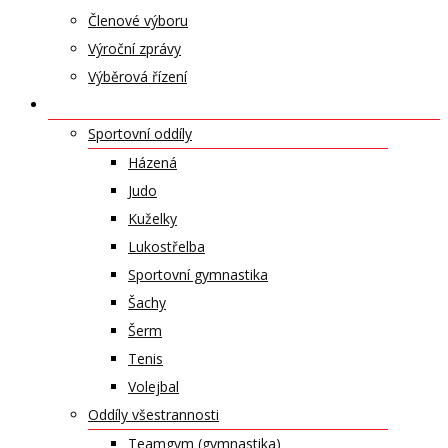
Členové výboru
Výroční zprávy
Výběrová řízení
ODDÍLY A SPORTY
Sportovní oddíly
Házená
Judo
Kuželky
Lukostřelba
Sportovní gymnastika
Šachy
Šerm
Tenis
Volejbal
Oddíly všestrannosti
Teamgym (gymnastika)