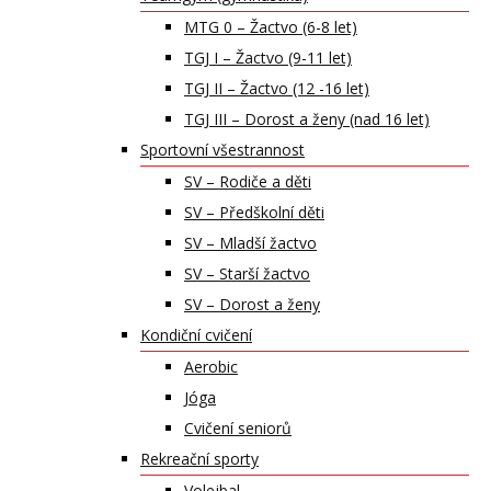
MTG 0 – Žactvo (6-8 let)
TGJ I – Žactvo (9-11 let)
TGJ II – Žactvo (12 -16 let)
TGJ III – Dorost a ženy (nad 16 let)
Sportovní všestrannost
SV – Rodiče a děti
SV – Předškolní děti
SV – Mladší žactvo
SV – Starší žactvo
SV – Dorost a ženy
Kondiční cvičení
Aerobic
Jóga
Cvičení seniorů
Rekreační sporty
Volejbal