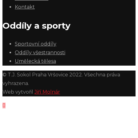
Kontakt
Oddíly a sporty
Sportovní oddíly
Oddíly všestrannosti
Umělecká tělesa
© T.J. Sokol Praha Vršovice 2022. Všechna práva
vyhrazena.
Web vytvořil
Jiří Molnár