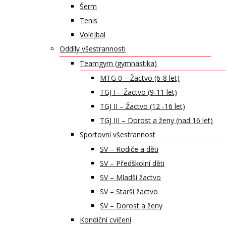
Šerm
Tenis
Volejbal
Oddíly všestrannosti
Teamgym (gymnastika)
MTG 0 – Žactvo (6-8 let)
TGJ I – Žactvo (9-11 let)
TGJ II – Žactvo (12 -16 let)
TGJ III – Dorost a ženy (nad 16 let)
Sportovní všestrannost
SV – Rodiče a děti
SV – Předškolní děti
SV – Mladší žactvo
SV – Starší žactvo
SV – Dorost a ženy
Kondiční cvičení