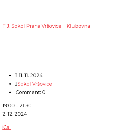
Zkouška – Muzi
T.J. Sokol Praha Vršovice
>
Klubovna
>
Zkouška – Muzi
11. 11. 2024
Sokol Vršovice
Comment: 0
Zkouška
19:00
–
21:30
-
2. 12. 2024
Muzika
iCal
Trnka