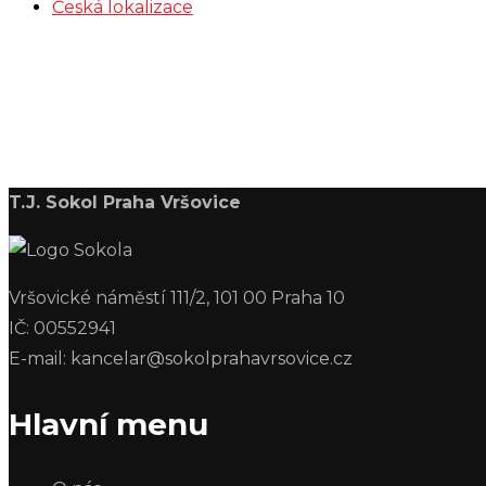
Česká lokalizace
T.J. Sokol Praha Vršovice
Vršovické náměstí 111/2, 101 00 Praha 10
IČ: 00552941
E-mail: kancelar@sokolprahavrsovice.cz
Hlavní menu