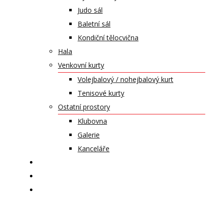
Judo sál
Baletní sál
Kondiční tělocvična
Hala
Venkovní kurty
Volejbalový / nohejbalový kurt
Tenisové kurty
Ostatní prostory
Klubovna
Galerie
Kanceláře
KALENDÁŘ AKCÍ
KONTAKT
ČASOPIS VZLET