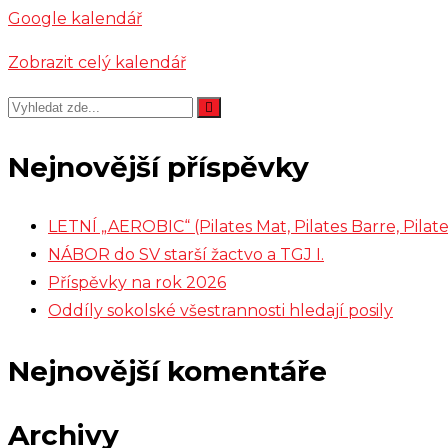
Google kalendář
Zobrazit celý kalendář
Nejnovější příspěvky
LETNÍ „AEROBIC“ (Pilates Mat, Pilates Barre, Pil
NÁBOR do SV starší žactvo a TGJ I.
Příspěvky na rok 2026
Oddíly sokolské všestrannosti hledají posily
Nejnovější komentáře
Archivy