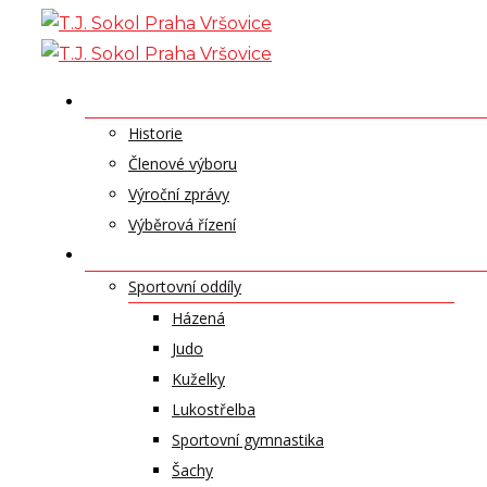
Skip
to
content
O NÁS
Historie
Členové výboru
Výroční zprávy
Výběrová řízení
ODDÍLY A SPORTY
Sportovní oddíly
Házená
Judo
Kuželky
Lukostřelba
Sportovní gymnastika
Šachy