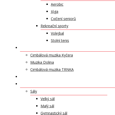
Aerobic
Jóga
Cvičení seniorů
Rekreační sporty
Volejbal
Stolní tenis
UMĚLECKÁ TĚLESA
Cimbálová muzika Kyčera
Muzika Dolina
Cimbálová muzika TRNKA
PŘÍSPĚVKY
NABÍDKA PRONÁJMŮ
Sály
Velký sál
Malý sál
Gymnastický sál