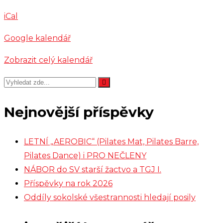
Muzika
iCal
Trnka
Google kalendář
Zobrazit celý kalendář
Nejnovější příspěvky
LETNÍ „AEROBIC“ (Pilates Mat, Pilates Barre,
Pilates Dance) i PRO NEČLENY
NÁBOR do SV starší žactvo a TGJ I.
Příspěvky na rok 2026
Oddíly sokolské všestrannosti hledají posily