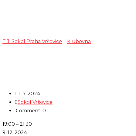
Zkouška –
Muzika Trnka
T.J. Sokol Praha Vršovice
>
Klubovna
>
Zkouška –
Muzika Trnka
1. 7. 2024
Sokol Vršovice
Comment: 0
Zkouška
19:00
–
21:30
-
9. 12. 2024