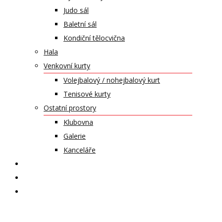
Judo sál
Baletní sál
Kondiční tělocvična
Hala
Venkovní kurty
Volejbalový / nohejbalový kurt
Tenisové kurty
Ostatní prostory
Klubovna
Galerie
Kanceláře
KALENDÁŘ AKCÍ
KONTAKT
ČASOPIS VZLET