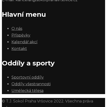
Hlavní menu
O nás
Příspěvky
Kalendář akcí
Kontakt
Oddíly a sporty
Sportovní oddíly
Oddíly všestrannosti
Umělecká tělesa
© T.J. Sokol Praha Vršovice 2022. Všechna práva