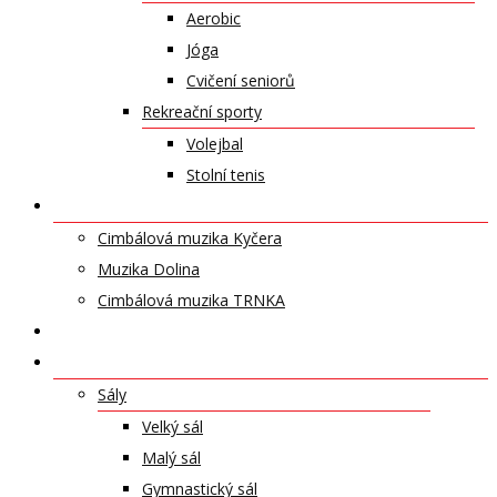
Aerobic
Jóga
Cvičení seniorů
Rekreační sporty
Volejbal
Stolní tenis
UMĚLECKÁ TĚLESA
Cimbálová muzika Kyčera
Muzika Dolina
Cimbálová muzika TRNKA
PŘÍSPĚVKY
NABÍDKA PRONÁJMŮ
Sály
Velký sál
Malý sál
Gymnastický sál