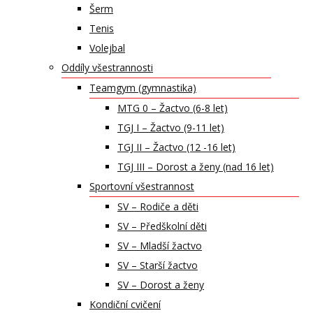
Šerm
Tenis
Volejbal
Oddíly všestrannosti
Teamgym (gymnastika)
MTG 0 – Žactvo (6-8 let)
TGJ I – Žactvo (9-11 let)
TGJ II – Žactvo (12 -16 let)
TGJ III – Dorost a ženy (nad 16 let)
Sportovní všestrannost
SV – Rodiče a děti
SV – Předškolní děti
SV – Mladší žactvo
SV – Starší žactvo
SV – Dorost a ženy
Kondiční cvičení