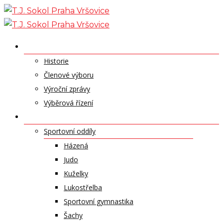
Skip
to
content
O NÁS
Historie
Členové výboru
Výroční zprávy
Výběrová řízení
ODDÍLY A SPORTY
Sportovní oddíly
Házená
Judo
Kuželky
Lukostřelba
Sportovní gymnastika
Šachy