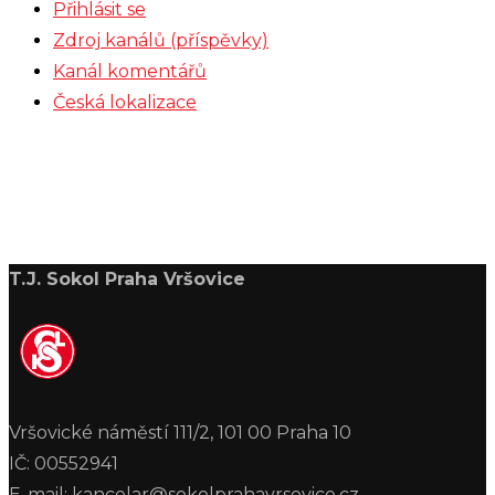
Přihlásit se
Zdroj kanálů (příspěvky)
Kanál komentářů
Česká lokalizace
T.J. Sokol Praha Vršovice
Vršovické náměstí 111/2, 101 00 Praha 10
IČ: 00552941
E-mail: kancelar@sokolprahavrsovice.cz