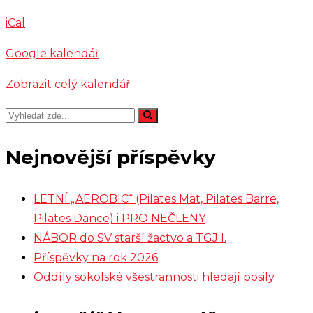
Muzika
iCal
Trnka
Google kalendář
Zobrazit celý kalendář
Nejnovější příspěvky
LETNÍ „AEROBIC“ (Pilates Mat, Pilates Barre,
Pilates Dance) i PRO NEČLENY
NÁBOR do SV starší žactvo a TGJ I.
Příspěvky na rok 2026
Oddíly sokolské všestrannosti hledají posily