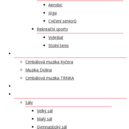
Aerobic
Jóga
Cvičení seniorů
Rekreační sporty
Volejbal
Stolní tenis
UMĚLECKÁ TĚLESA
Cimbálová muzika Kyčera
Muzika Dolina
Cimbálová muzika TRNKA
PŘÍSPĚVKY
NABÍDKA PRONÁJMŮ
Sály
Velký sál
Malý sál
Gymnastický sál