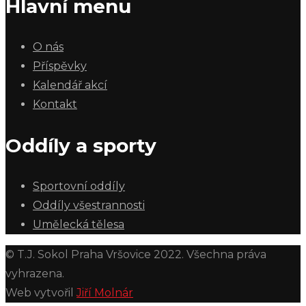
Hlavní menu
O nás
Příspěvky
Kalendář akcí
Kontakt
Oddíly a sporty
Sportovní oddíly
Oddíly všestrannosti
Umělecká tělesa
© T.J. Sokol Praha Vršovice 2022. Všechna práva
vyhrazena.
Web vytvořil
Jiří Molnár