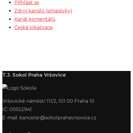
Přihlásit se
Zdroj kanálů (příspěvky)
Kanál komentářů
Česká lokalizace
T.J. Sokol Praha Vršovice
Vršovické náměstí 111/2, 101 00 Praha 10
IČ: 00552941
E-mail: kancelar@sokolprahavrsovice.cz