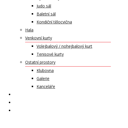
Judo sál
Baletní sál
Kondiční tělocvična
Hala
Venkovní kurty
Volejbalový / nohejbalový kurt
Tenisové kurty
Ostatní prostory
Klubovna
Galerie
Kanceláře
KALENDÁŘ AKCÍ
KONTAKT
ČASOPIS VZLET