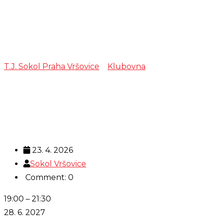
Zkouška –
Muzika Trnka
T.J. Sokol Praha Vršovice
>
Klubovna
>
Zkouška –
Muzika Trnka
23. 4. 2026
Sokol Vršovice
Comment: 0
Zkouška
19:00
–
21:30
-
28. 6. 2027