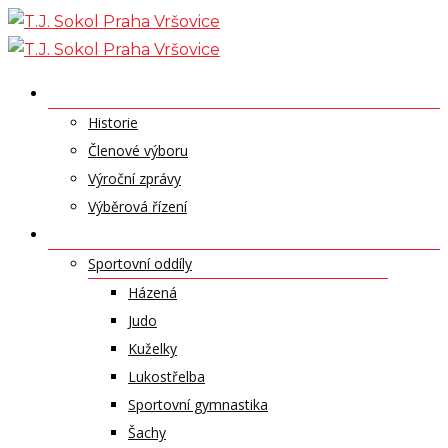
Skip
to
content
O NÁS
Historie
Členové výboru
Výroční zprávy
Výběrová řízení
ODDÍLY A SPORTY
Sportovní oddíly
Házená
Judo
Kuželky
Lukostřelba
Sportovní gymnastika
Šachy