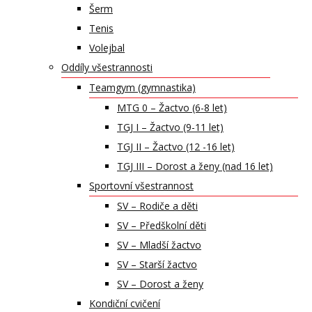
Šerm
Tenis
Volejbal
Oddíly všestrannosti
Teamgym (gymnastika)
MTG 0 – Žactvo (6-8 let)
TGJ I – Žactvo (9-11 let)
TGJ II – Žactvo (12 -16 let)
TGJ III – Dorost a ženy (nad 16 let)
Sportovní všestrannost
SV – Rodiče a děti
SV – Předškolní děti
SV – Mladší žactvo
SV – Starší žactvo
SV – Dorost a ženy
Kondiční cvičení