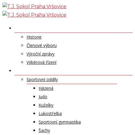
Skip
to
content
O NÁS
Historie
Členové výboru
Výroční zprávy
Výběrová řízení
ODDÍLY A SPORTY
Sportovní oddíly
Házená
Judo
Kuželky
Lukostřelba
Sportovní gymnastika
Šachy