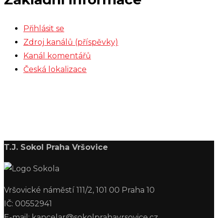
Přihlásit se
Zdroj kanálů (příspěvky)
Kanál komentářů
Česká lokalizace
T.J. Sokol Praha Vršovice
Vršovické náměstí 111/2, 101 00 Praha 10
IČ: 00552941
E-mail: kancelar@sokolprahavrsovice.cz