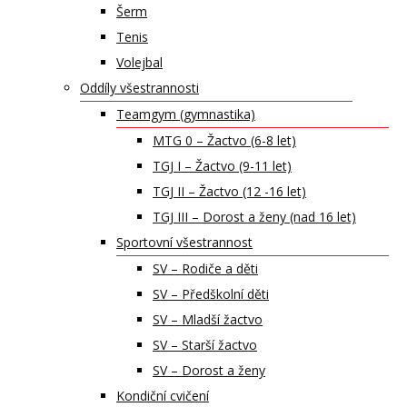
Šerm
Tenis
Volejbal
Oddíly všestrannosti
Teamgym (gymnastika)
MTG 0 – Žactvo (6-8 let)
TGJ I – Žactvo (9-11 let)
TGJ II – Žactvo (12 -16 let)
TGJ III – Dorost a ženy (nad 16 let)
Sportovní všestrannost
SV – Rodiče a děti
SV – Předškolní děti
SV – Mladší žactvo
SV – Starší žactvo
SV – Dorost a ženy
Kondiční cvičení