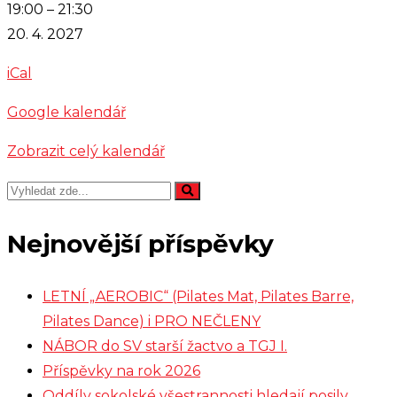
zkouška
19:00
–
21:30
-
20. 4. 2027
Cimbálová
iCal
muzika
Kyčera
Google kalendář
Zobrazit celý kalendář
Nejnovější příspěvky
LETNÍ „AEROBIC“ (Pilates Mat, Pilates Barre,
Pilates Dance) i PRO NEČLENY
NÁBOR do SV starší žactvo a TGJ I.
Příspěvky na rok 2026
Oddíly sokolské všestrannosti hledají posily