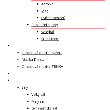
Aerobic
Jóga
Cvičení seniorů
Rekreační sporty
Volejbal
Stolní tenis
UMĚLECKÁ TĚLESA
Cimbálová muzika Kyčera
Muzika Dolina
Cimbálová muzika TRNKA
PŘÍSPĚVKY
NABÍDKA PRONÁJMŮ
Sály
Velký sál
Malý sál
Gymnastický sál