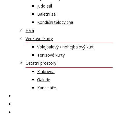
Judo sál
Baletní sál
Kondiční tělocvična
Hala
Venkovní kurty
Volejbalový / nohejbalový kurt
Tenisové kurty
Ostatní prostory
Klubovna
Galerie
Kanceláře
KALENDÁŘ AKCÍ
KONTAKT
ČASOPIS VZLET