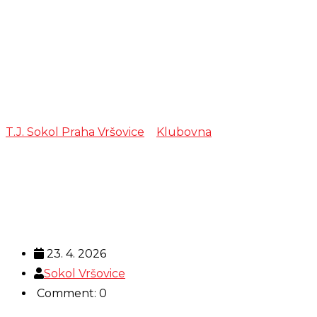
zkouška –
Cimbálová
muzika Kyčera
T.J. Sokol Praha Vršovice
>
Klubovna
>
zkouška –
Cimbálová muzika Kyčera
23. 4. 2026
Sokol Vršovice
Comment: 0