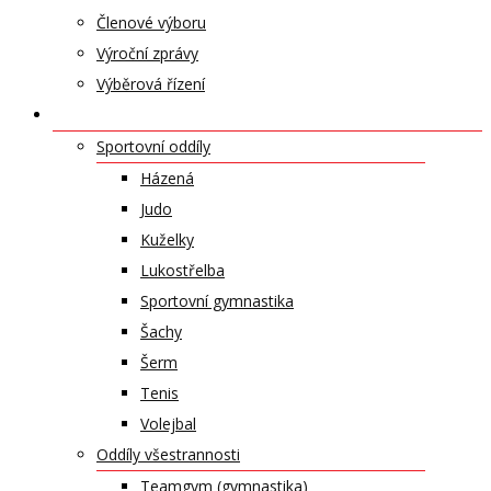
Členové výboru
Výroční zprávy
Výběrová řízení
ODDÍLY A SPORTY
Sportovní oddíly
Házená
Judo
Kuželky
Lukostřelba
Sportovní gymnastika
Šachy
Šerm
Tenis
Volejbal
Oddíly všestrannosti
Teamgym (gymnastika)