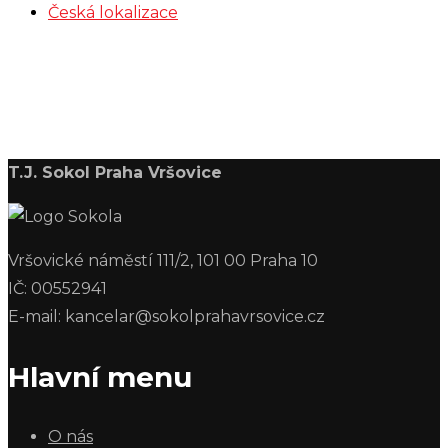
Česká lokalizace
T.J. Sokol Praha Vršovice
Vršovické náměstí 111/2, 101 00 Praha 10
IČ: 00552941
E-mail: kancelar@sokolprahavrsovice.cz
Hlavní menu
O nás