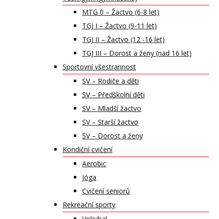
MTG 0 – Žactvo (6-8 let)
TGJ I – Žactvo (9-11 let)
TGJ II – Žactvo (12 -16 let)
TGJ III – Dorost a ženy (nad 16 let)
Sportovní všestrannost
SV – Rodiče a děti
SV – Předškolní děti
SV – Mladší žactvo
SV – Starší žactvo
SV – Dorost a ženy
Kondiční cvičení
Aerobic
Jóga
Cvičení seniorů
Rekreační sporty
Volejbal