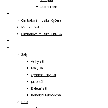
Stolní tenis
UMĚLECKÁ TĚLESA
Cimbálová muzika Kyčera
Muzika Dolina
Cimbálová muzika TRNKA
PŘÍSPĚVKY
NABÍDKA PRONÁJMŮ
Sály
Velký sál
Malý sál
Gymnastický sál
Judo sál
Baletní sál
Kondiční tělocvična
Hala