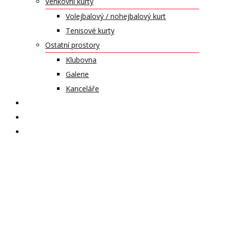
Venkovní kurty
Volejbalový / nohejbalový kurt
Tenisové kurty
Ostatní prostory
Klubovna
Galerie
Kanceláře
KALENDÁŘ AKCÍ
KONTAKT
ČASOPIS VZLET
zkouška –
Cimbálová
muzika Kyčera