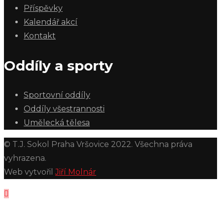
Příspěvky
Kalendář akcí
Kontakt
Oddíly a sporty
Sportovní oddíly
Oddíly všestrannosti
Umělecká tělesa
© T.J. Sokol Praha Vršovice 2022. Všechna práva
vyhrazena.
Web vytvořil
Jiří Molnár