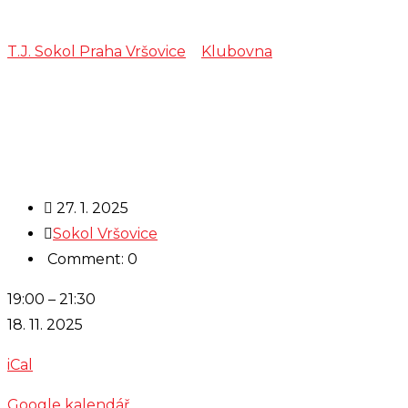
T.J. Sokol Praha Vršovice
>
Klubovna
>
zkouška –
Cimbálová muzika Kyčera
27. 1. 2025
Sokol Vršovice
Comment: 0
zkouška
19:00
–
21:30
-
18. 11. 2025
Cimbálová
iCal
muzika
Kyčera
Google kalendář