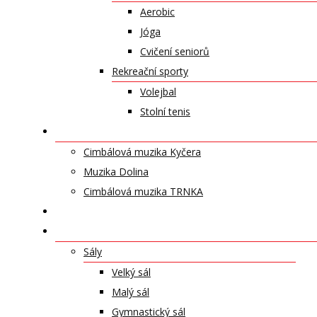
Aerobic
Jóga
Cvičení seniorů
Rekreační sporty
Volejbal
Stolní tenis
UMĚLECKÁ TĚLESA
Cimbálová muzika Kyčera
Muzika Dolina
Cimbálová muzika TRNKA
PŘÍSPĚVKY
NABÍDKA PRONÁJMŮ
Sály
Velký sál
Malý sál
Gymnastický sál