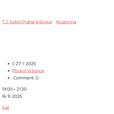
zkouška – Cimb
T.J. Sokol Praha Vršovice
>
Klubovna
>
zkouška – Cimbá
27. 1. 2025
Sokol Vršovice
Comment: 0
zkouška
19:00
–
21:30
-
16. 9. 2025
Cimbálová
iCal
muzika