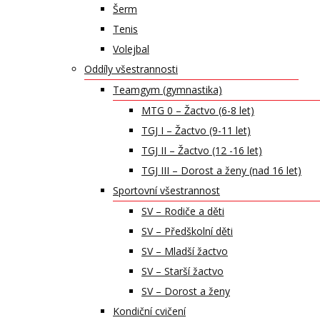
Šerm
Tenis
Volejbal
Oddíly všestrannosti
Teamgym (gymnastika)
MTG 0 – Žactvo (6-8 let)
TGJ I – Žactvo (9-11 let)
TGJ II – Žactvo (12 -16 let)
TGJ III – Dorost a ženy (nad 16 let)
Sportovní všestrannost
SV – Rodiče a děti
SV – Předškolní děti
SV – Mladší žactvo
SV – Starší žactvo
SV – Dorost a ženy
Kondiční cvičení