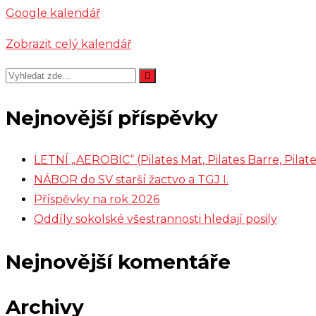
Kyčera
Google kalendář
Zobrazit celý kalendář
Nejnovější příspěvky
LETNÍ „AEROBIC“ (Pilates Mat, Pilates Barre, Pil
NÁBOR do SV starší žactvo a TGJ I.
Příspěvky na rok 2026
Oddíly sokolské všestrannosti hledají posily
Nejnovější komentáře
Archivy