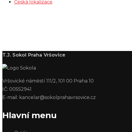
Česká lokalizace
T.J. Sokol Praha Vršovice
Vršovické náměstí 111/2, 101 00 Praha 10
IČ: 00552941
E-mail: kancelar@sokolprahavrsovice.cz
Hlavní menu