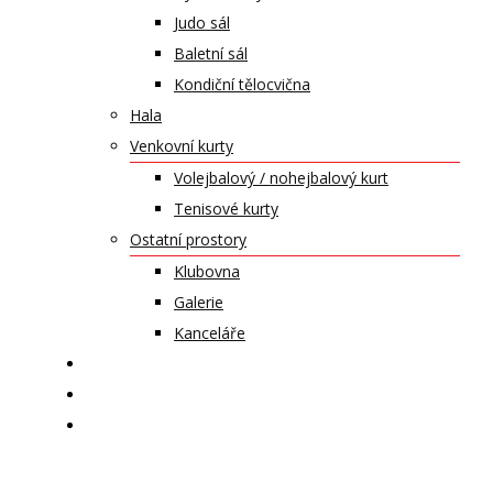
Judo sál
Baletní sál
Kondiční tělocvična
Hala
Venkovní kurty
Volejbalový / nohejbalový kurt
Tenisové kurty
Ostatní prostory
Klubovna
Galerie
Kanceláře
KALENDÁŘ AKCÍ
KONTAKT
ČASOPIS VZLET