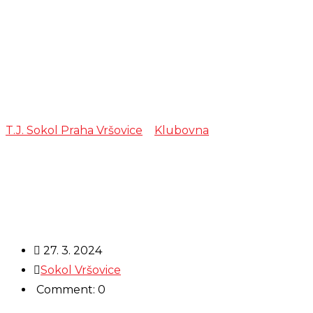
zkouška –
Cimbálová
muzika Kyčera
T.J. Sokol Praha Vršovice
>
Klubovna
>
zkouška –
Cimbálová muzika Kyčera
27. 3. 2024
Sokol Vršovice
Comment: 0