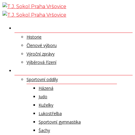
Skip
to
content
O NÁS
Historie
Členové výboru
Výroční zprávy
Výběrová řízení
ODDÍLY A SPORTY
Sportovní oddíly
Házená
Judo
Kuželky
Lukostřelba
Sportovní gymnastika
Šachy