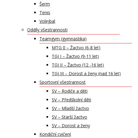
Šerm
Tenis
Volejbal
Oddíly všestrannosti
Teamgym (gymnastika)
MTG 0 – Žactvo (6-8 let)
TGJ I – Žactvo (9-11 let)
TGJ II – Žactvo (12 -16 let)
TGJ III – Dorost a ženy (nad 16 let)
Sportovní všestrannost
SV – Rodiče a děti
SV – Předškolní děti
SV – Mladší žactvo
SV – Starší žactvo
SV – Dorost a ženy
Kondiční cvičení