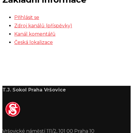
Přihlásit se
Zdroj kanálů (příspěvky)
Kanál komentářů
Česká lokalizace
T.J. Sokol Praha Vršovice
Vršovické náměstí 111/2, 101 00 Praha 10