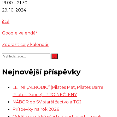
zkouška
19:00
–
21:30
-
29. 10. 2024
Cimbálová
iCal
muzika
Kyčera
Google kalendář
Zobrazit celý kalendář
Nejnovější příspěvky
LETNÍ „AEROBIC“ (Pilates Mat, Pilates Barre,
Pilates Dance) i PRO NEČLENY
NÁBOR do SV starší žactvo a TGJ I.
Příspěvky na rok 2026
Oddíly sokolské všestrannosti hledají posily