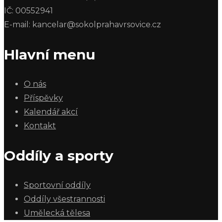
IČ: 00552941
E-mail: kancelar@sokolprahavrsovice.cz
Hlavní menu
O nás
Příspěvky
Kalendář akcí
Kontakt
Oddíly a sporty
Sportovní oddíly
Oddíly všestrannosti
Umělecká tělesa