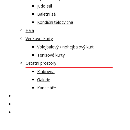
Judo sál
Baletní sál
Kondiční tělocvična
Hala
Venkovní kurty
Volejbalový / nohejbalový kurt
Tenisové kurty
Ostatní prostory
Klubovna
Galerie
Kanceláře
KALENDÁŘ AKCÍ
KONTAKT
ČASOPIS VZLET