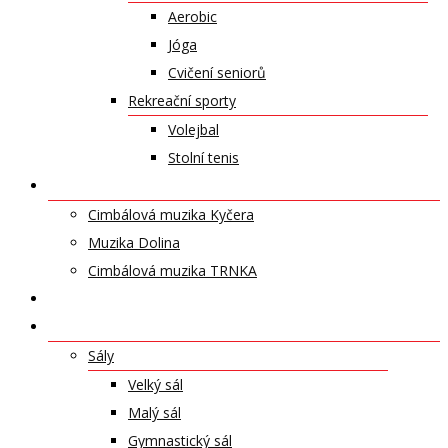
Aerobic
Jóga
Cvičení seniorů
Rekreační sporty
Volejbal
Stolní tenis
UMĚLECKÁ TĚLESA
Cimbálová muzika Kyčera
Muzika Dolina
Cimbálová muzika TRNKA
PŘÍSPĚVKY
NABÍDKA PRONÁJMŮ
Sály
Velký sál
Malý sál
Gymnastický sál