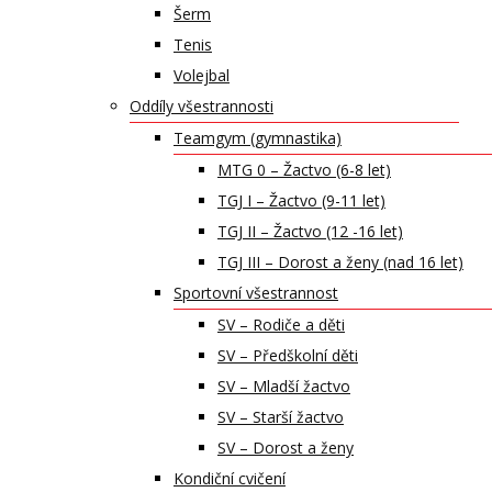
Šerm
Tenis
Volejbal
Oddíly všestrannosti
Teamgym (gymnastika)
MTG 0 – Žactvo (6-8 let)
TGJ I – Žactvo (9-11 let)
TGJ II – Žactvo (12 -16 let)
TGJ III – Dorost a ženy (nad 16 let)
Sportovní všestrannost
SV – Rodiče a děti
SV – Předškolní děti
SV – Mladší žactvo
SV – Starší žactvo
SV – Dorost a ženy
Kondiční cvičení