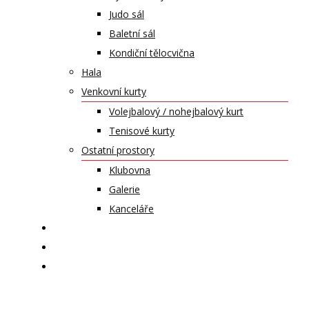
Judo sál
Baletní sál
Kondiční tělocvična
Hala
Venkovní kurty
Volejbalový / nohejbalový kurt
Tenisové kurty
Ostatní prostory
Klubovna
Galerie
Kanceláře
KALENDÁŘ AKCÍ
KONTAKT
ČASOPIS VZLET