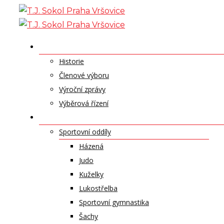
Skip
to
content
O NÁS
Historie
Členové výboru
Výroční zprávy
Výběrová řízení
ODDÍLY A SPORTY
Sportovní oddíly
Házená
Judo
Kuželky
Lukostřelba
Sportovní gymnastika
Šachy