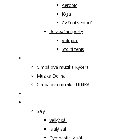
Aerobic
Jóga
Cvičení seniorů
Rekreační sporty
Volejbal
Stolní tenis
UMĚLECKÁ TĚLESA
Cimbálová muzika Kyčera
Muzika Dolina
Cimbálová muzika TRNKA
PŘÍSPĚVKY
NABÍDKA PRONÁJMŮ
Sály
Velký sál
Malý sál
Gymnastický sál