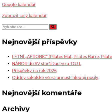
Google kalendář
Zobrazit celý kalendář
Nejnovější příspěvky
LETNÍ „AEROBIC“ (Pilates Mat, Pilates Barre, Pil
NÁBOR do SV starší žactvo a TGJ I.
Příspěvky na rok 2026
Oddíly sokolské všestrannosti hledají posily
Nejnovější komentáře
Archivy