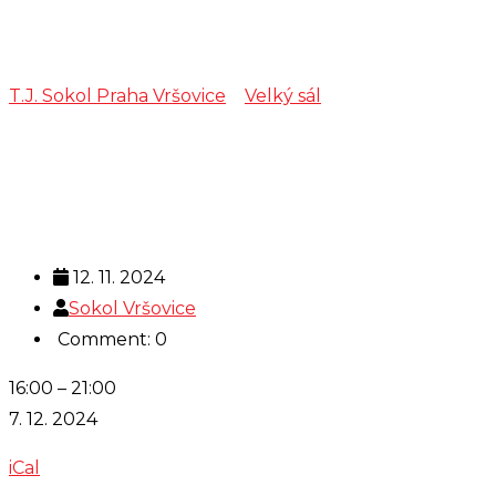
zdravotní cviče
T.J. Sokol Praha Vršovice
>
Velký sál
>
zdravotní cvičení
12. 11. 2024
Sokol Vršovice
Comment: 0
zdravotní
16:00
–
21:00
cvičení
7. 12. 2024
iCal