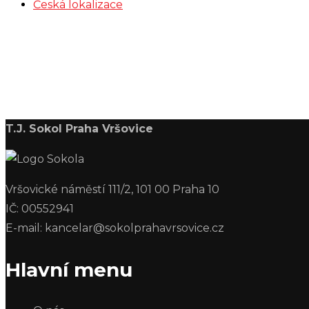
Česká lokalizace
T.J. Sokol Praha Vršovice
Vršovické náměstí 111/2, 101 00 Praha 10
IČ: 00552941
E-mail: kancelar@sokolprahavrsovice.cz
Hlavní menu