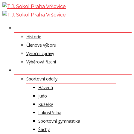
Skip
to
content
O NÁS
Historie
Členové výboru
Výroční zprávy
Výběrová řízení
ODDÍLY A SPORTY
Sportovní oddíly
Házená
Judo
Kuželky
Lukostřelba
Sportovní gymnastika
Šachy