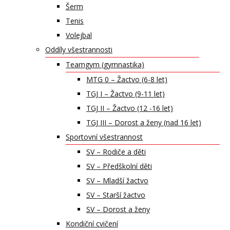
Šerm
Tenis
Volejbal
Oddíly všestrannosti
Teamgym (gymnastika)
MTG 0 – Žactvo (6-8 let)
TGJ I – Žactvo (9-11 let)
TGJ II – Žactvo (12 -16 let)
TGJ III – Dorost a ženy (nad 16 let)
Sportovní všestrannost
SV – Rodiče a děti
SV – Předškolní děti
SV – Mladší žactvo
SV – Starší žactvo
SV – Dorost a ženy
Kondiční cvičení