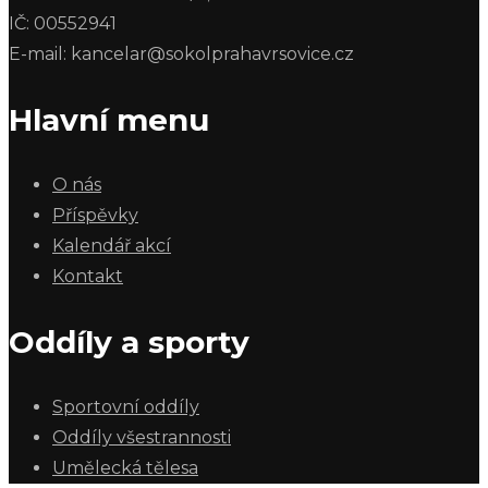
IČ: 00552941
E-mail: kancelar@sokolprahavrsovice.cz
Hlavní menu
O nás
Příspěvky
Kalendář akcí
Kontakt
Oddíly a sporty
Sportovní oddíly
Oddíly všestrannosti
Umělecká tělesa