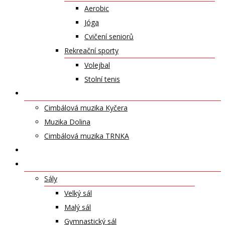
Aerobic
Jóga
Cvičení seniorů
Rekreační sporty
Volejbal
Stolní tenis
UMĚLECKÁ TĚLESA
Cimbálová muzika Kyčera
Muzika Dolina
Cimbálová muzika TRNKA
PŘÍSPĚVKY
NABÍDKA PRONÁJMŮ
Sály
Velký sál
Malý sál
Gymnastický sál