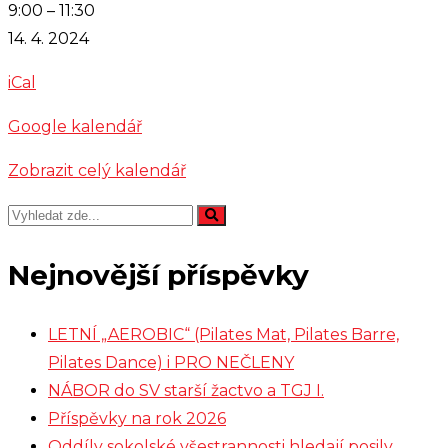
Volejbal:
9:00
–
11:30
soustředění
14. 4. 2024
starší
iCal
žáci
Google kalendář
Zobrazit celý kalendář
Nejnovější příspěvky
LETNÍ „AEROBIC“ (Pilates Mat, Pilates Barre,
Pilates Dance) i PRO NEČLENY
NÁBOR do SV starší žactvo a TGJ I.
Příspěvky na rok 2026
Oddíly sokolské všestrannosti hledají posily