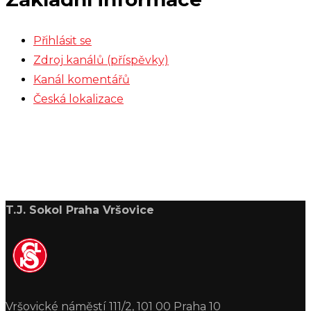
Přihlásit se
Zdroj kanálů (příspěvky)
Kanál komentářů
Česká lokalizace
T.J. Sokol Praha Vršovice
Vršovické náměstí 111/2, 101 00 Praha 10