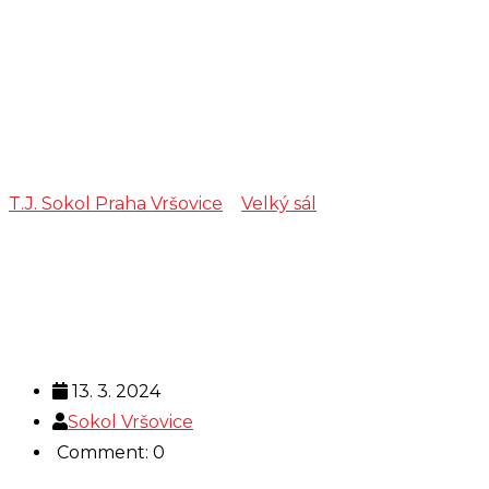
Volejbal:
soustředění
starší žáci
T.J. Sokol Praha Vršovice
>
Velký sál
>
Volejbal:
soustředění starší žáci
13. 3. 2024
Sokol Vršovice
Comment: 0