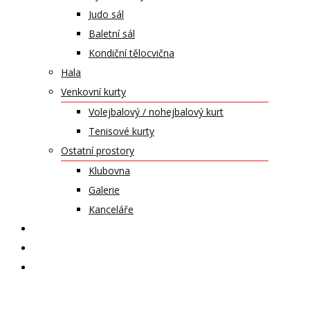
Judo sál
Baletní sál
Kondiční tělocvična
Hala
Venkovní kurty
Volejbalový / nohejbalový kurt
Tenisové kurty
Ostatní prostory
Klubovna
Galerie
Kanceláře
KALENDÁŘ AKCÍ
KONTAKT
ČASOPIS VZLET