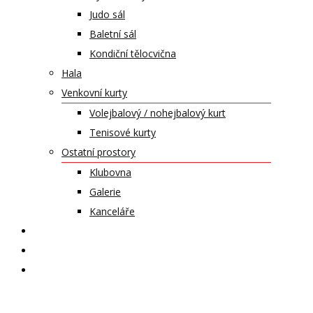
Judo sál
Baletní sál
Kondiční tělocvična
Hala
Venkovní kurty
Volejbalový / nohejbalový kurt
Tenisové kurty
Ostatní prostory
Klubovna
Galerie
Kanceláře
KALENDÁŘ AKCÍ
KONTAKT
ČASOPIS VZLET