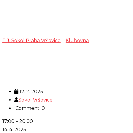
VH Župy
Podlipného
T.J. Sokol Praha Vršovice
>
Klubovna
>
VH Župy
Podlipného
17. 2. 2025
Sokol Vršovice
Comment: 0
VH
17:00
–
20:00
Župy
14. 4. 2025