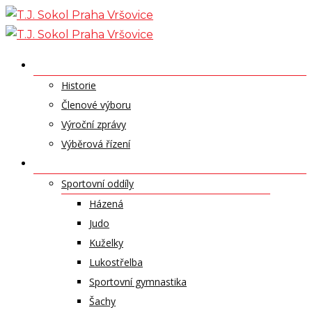
Skip
to
content
O NÁS
Historie
Členové výboru
Výroční zprávy
Výběrová řízení
ODDÍLY A SPORTY
Sportovní oddíly
Házená
Judo
Kuželky
Lukostřelba
Sportovní gymnastika
Šachy