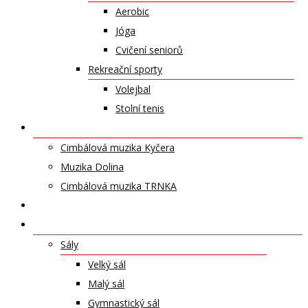
Aerobic
Jóga
Cvičení seniorů
Rekreační sporty
Volejbal
Stolní tenis
UMĚLECKÁ TĚLESA
Cimbálová muzika Kyčera
Muzika Dolina
Cimbálová muzika TRNKA
PŘÍSPĚVKY
NABÍDKA PRONÁJMŮ
Sály
Velký sál
Malý sál
Gymnastický sál