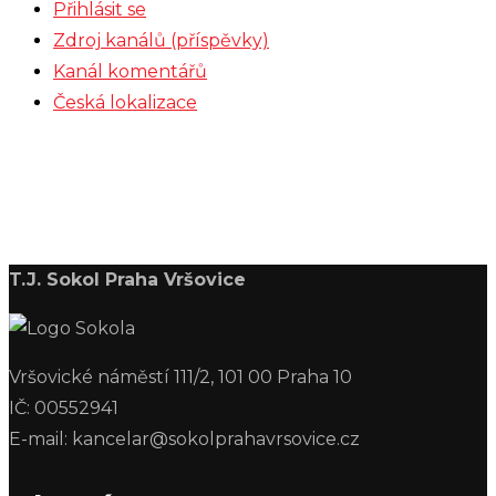
Přihlásit se
Zdroj kanálů (příspěvky)
Kanál komentářů
Česká lokalizace
T.J. Sokol Praha Vršovice
Vršovické náměstí 111/2, 101 00 Praha 10
IČ: 00552941
E-mail: kancelar@sokolprahavrsovice.cz