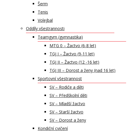
Šerm
Tenis
Volejbal
Oddíly všestrannosti
Teamgym (gymnastika)
MTG 0 – Žactvo (6-8 let)
TGJ I – Žactvo (9-11 let)
TGJ II – Žactvo (12 -16 let)
TGJ III – Dorost a ženy (nad 16 let)
Sportovní všestrannost
SV – Rodiče a děti
SV – Předškolní děti
SV – Mladší žactvo
SV – Starší žactvo
SV – Dorost a ženy
Kondiční cvičení