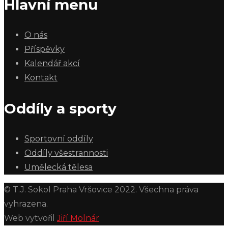
Hlavní menu
O nás
Příspěvky
Kalendář akcí
Kontakt
Oddíly a sporty
Sportovní oddíly
Oddíly všestrannosti
Umělecká tělesa
© T.J. Sokol Praha Vršovice 2022. Všechna práva
vyhrazena.
Web vytvořil
Jiří Molnár