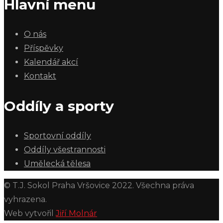
Hlavní menu
O nás
Příspěvky
Kalendář akcí
Kontakt
Oddíly a sporty
Sportovní oddíly
Oddíly všestrannosti
Umělecká tělesa
© T.J. Sokol Praha Vršovice 2022. Všechna práva
vyhrazena.
Web vytvořil
Jiří Molnár