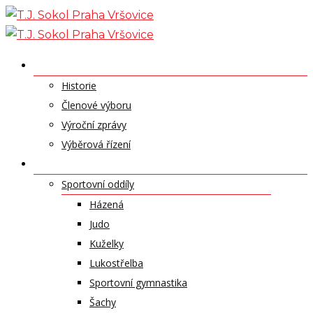
Skip
to
content
O NÁS
Historie
Členové výboru
Výroční zprávy
Výběrová řízení
ODDÍLY A SPORTY
Sportovní oddíly
Házená
Judo
Kuželky
Lukostřelba
Sportovní gymnastika
Šachy