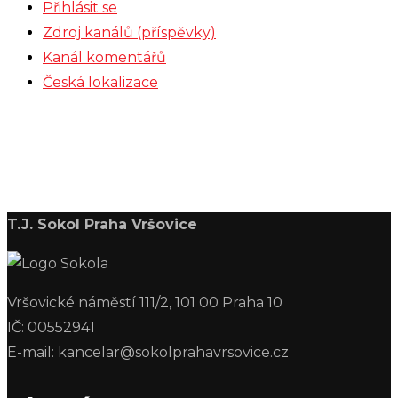
Přihlásit se
Zdroj kanálů (příspěvky)
Kanál komentářů
Česká lokalizace
T.J. Sokol Praha Vršovice
Vršovické náměstí 111/2, 101 00 Praha 10
IČ: 00552941
E-mail: kancelar@sokolprahavrsovice.cz