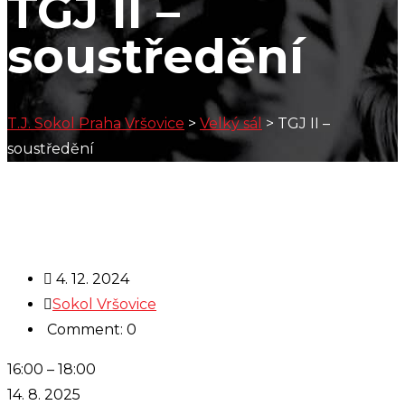
TGJ II –
soustředění
T.J. Sokol Praha Vršovice
>
Velký sál
>
TGJ II –
soustředění
4. 12. 2024
Sokol Vršovice
Comment: 0
TGJ
16:00
–
18:00
II
14. 8. 2025