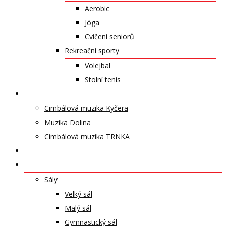
Aerobic
Jóga
Cvičení seniorů
Rekreační sporty
Volejbal
Stolní tenis
UMĚLECKÁ TĚLESA
Cimbálová muzika Kyčera
Muzika Dolina
Cimbálová muzika TRNKA
PŘÍSPĚVKY
NABÍDKA PRONÁJMŮ
Sály
Velký sál
Malý sál
Gymnastický sál