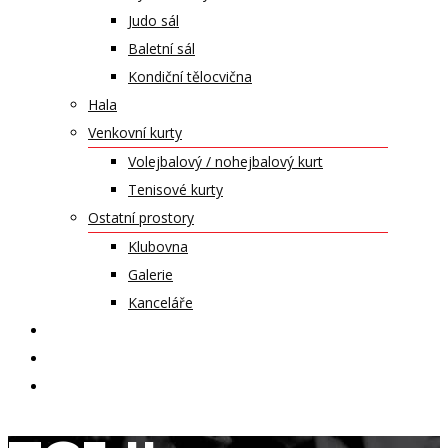
Judo sál
Baletní sál
Kondiční tělocvična
Hala
Venkovní kurty
Volejbalový / nohejbalový kurt
Tenisové kurty
Ostatní prostory
Klubovna
Galerie
Kanceláře
KALENDÁŘ AKCÍ
KONTAKT
ČASOPIS VZLET