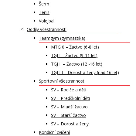
Šerm
Tenis
Volejbal
Oddíly všestrannosti
Teamgym (gymnastika)
MTG 0 – Žactvo (6-8 let)
TGJ I – Žactvo (9-11 let)
TGJ II – Žactvo (12 -16 let)
TGJ III – Dorost a ženy (nad 16 let)
Sportovní všestrannost
SV – Rodiče a děti
SV – Předškolní děti
SV – Mladší žactvo
SV – Starší žactvo
SV – Dorost a ženy
Kondiční cvičení