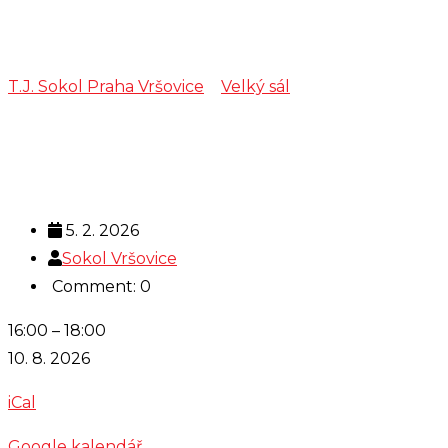
TGJ II.
T.J. Sokol Praha Vršovice
>
Velký sál
>
TGJ II.
5. 2. 2026
Sokol Vršovice
Comment: 0
TGJ
16:00
–
18:00
II.
10. 8. 2026
iCal
Google kalendář