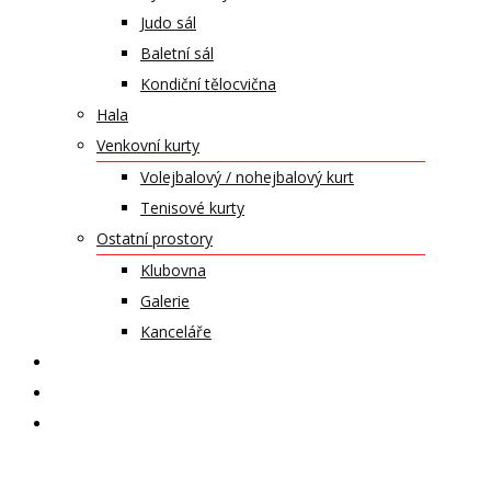
Judo sál
Baletní sál
Kondiční tělocvična
Hala
Venkovní kurty
Volejbalový / nohejbalový kurt
Tenisové kurty
Ostatní prostory
Klubovna
Galerie
Kanceláře
KALENDÁŘ AKCÍ
KONTAKT
ČASOPIS VZLET