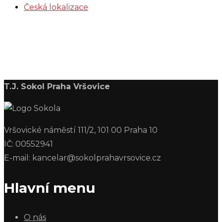
Česká lokalizace
T.J. Sokol Praha Vršovice
Vršovické náměstí 111/2, 101 00 Praha 10
IČ: 00552941
E-mail: kancelar@sokolprahavrsovice.cz
Hlavní menu
O nás