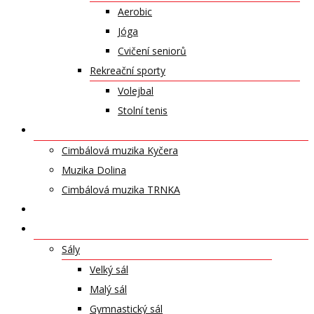
Aerobic
Jóga
Cvičení seniorů
Rekreační sporty
Volejbal
Stolní tenis
UMĚLECKÁ TĚLESA
Cimbálová muzika Kyčera
Muzika Dolina
Cimbálová muzika TRNKA
PŘÍSPĚVKY
NABÍDKA PRONÁJMŮ
Sály
Velký sál
Malý sál
Gymnastický sál