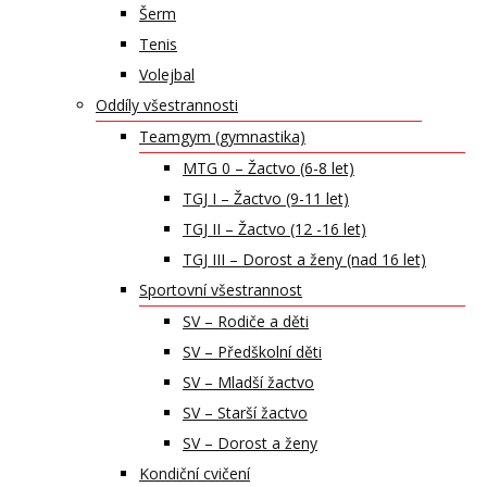
Šerm
Tenis
Volejbal
Oddíly všestrannosti
Teamgym (gymnastika)
MTG 0 – Žactvo (6-8 let)
TGJ I – Žactvo (9-11 let)
TGJ II – Žactvo (12 -16 let)
TGJ III – Dorost a ženy (nad 16 let)
Sportovní všestrannost
SV – Rodiče a děti
SV – Předškolní děti
SV – Mladší žactvo
SV – Starší žactvo
SV – Dorost a ženy
Kondiční cvičení