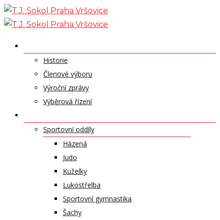
Skip
to
content
O NÁS
Historie
Členové výboru
Výroční zprávy
Výběrová řízení
ODDÍLY A SPORTY
Sportovní oddíly
Házená
Judo
Kuželky
Lukostřelba
Sportovní gymnastika
Šachy