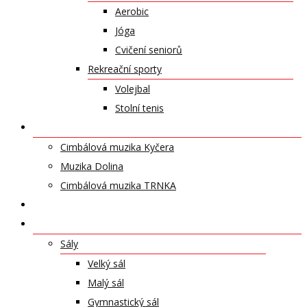
Aerobic
Jóga
Cvičení seniorů
Rekreační sporty
Volejbal
Stolní tenis
UMĚLECKÁ TĚLESA
Cimbálová muzika Kyčera
Muzika Dolina
Cimbálová muzika TRNKA
PŘÍSPĚVKY
NABÍDKA PRONÁJMŮ
Sály
Velký sál
Malý sál
Gymnastický sál