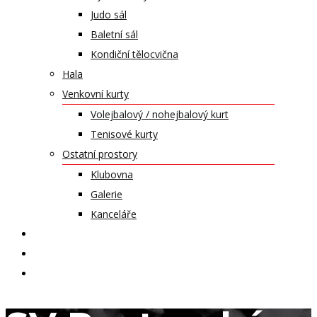
Judo sál
Baletní sál
Kondiční tělocvična
Hala
Venkovní kurty
Volejbalový / nohejbalový kurt
Tenisové kurty
Ostatní prostory
Klubovna
Galerie
Kanceláře
KALENDÁŘ AKCÍ
KONTAKT
ČASOPIS VZLET