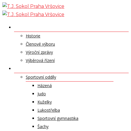
Skip
to
content
O NÁS
Historie
Členové výboru
Výroční zprávy
Výběrová řízení
ODDÍLY A SPORTY
Sportovní oddíly
Házená
Judo
Kuželky
Lukostřelba
Sportovní gymnastika
Šachy