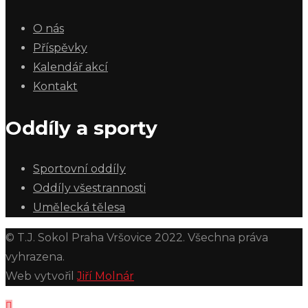
O nás
Příspěvky
Kalendář akcí
Kontakt
Oddíly a sporty
Sportovní oddíly
Oddíly všestrannosti
Umělecká tělesa
© T.J. Sokol Praha Vršovice 2022. Všechna práva
vyhrazena.
Web vytvořil
Jiří Molnár