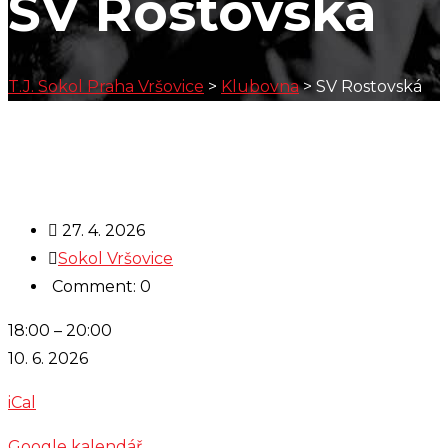
SV Rostovská
T.J. Sokol Praha Vršovice
>
Klubovna
>
SV Rostovská
27. 4. 2026
Sokol Vršovice
Comment: 0
SV
18:00
–
20:00
Rostovská
10. 6. 2026
iCal
Google kalendář