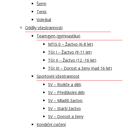
Šerm
Tenis
Volejbal
Oddíly všestrannosti
Teamgym (gymnastika)
MTG 0 – Žactvo (6-8 let)
TGJ I – Žactvo (9-11 let)
TGJ II – Žactvo (12 -16 let)
TGJ III – Dorost a ženy (nad 16 let)
Sportovní všestrannost
SV – Rodiče a děti
SV – Předškolní děti
SV – Mladší žactvo
SV – Starší žactvo
SV – Dorost a ženy
Kondiční cvičení