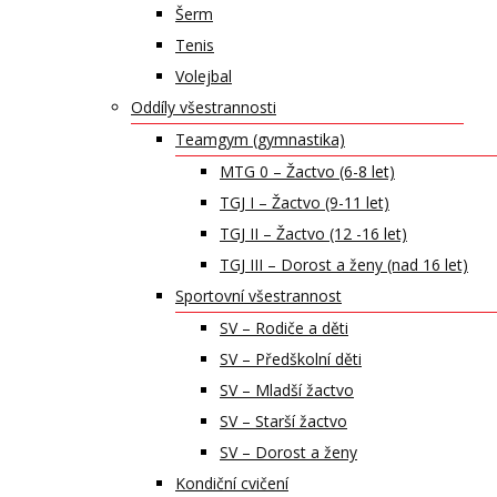
Šerm
Tenis
Volejbal
Oddíly všestrannosti
Teamgym (gymnastika)
MTG 0 – Žactvo (6-8 let)
TGJ I – Žactvo (9-11 let)
TGJ II – Žactvo (12 -16 let)
TGJ III – Dorost a ženy (nad 16 let)
Sportovní všestrannost
SV – Rodiče a děti
SV – Předškolní děti
SV – Mladší žactvo
SV – Starší žactvo
SV – Dorost a ženy
Kondiční cvičení