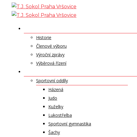
Skip
to
content
O NÁS
Historie
Členové výboru
Výroční zprávy
Výběrová řízení
ODDÍLY A SPORTY
Sportovní oddíly
Házená
Judo
Kuželky
Lukostřelba
Sportovní gymnastika
Šachy