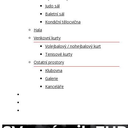
Judo sál
Baletní sál
Kondiční tělocvična
Hala
Venkovní kurty
Volejbalový / nohejbalový kurt
Tenisové kurty
Ostatní prostory
Klubovna
Galerie
Kanceláře
KALENDÁŘ AKCÍ
KONTAKT
ČASOPIS VZLET