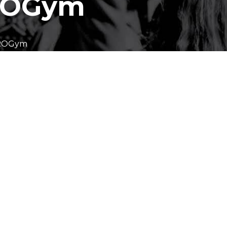
UROGym
UROGym