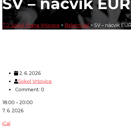
SV – nácvik E
T.J. Sokol Praha Vršovice
>
Baletní sál
>
SV – nácvik E
2. 6. 2026
Sokol Vršovice
Comment: 0
SV
18:00
–
20:00
-
7. 6. 2026
nácvik
iCal
EUROGym