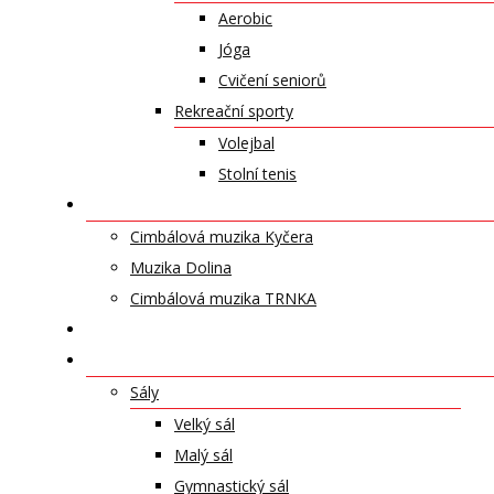
Aerobic
Jóga
Cvičení seniorů
Rekreační sporty
Volejbal
Stolní tenis
UMĚLECKÁ TĚLESA
Cimbálová muzika Kyčera
Muzika Dolina
Cimbálová muzika TRNKA
PŘÍSPĚVKY
NABÍDKA PRONÁJMŮ
Sály
Velký sál
Malý sál
Gymnastický sál