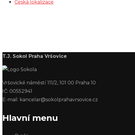
Česká lokalizace
T.J. Sokol Praha Vršovice
Vršovické náměstí 111/2, 101 00 Praha 10
IČ: 00552941
E-mail: kancelar@sokolprahavrsovice.cz
Hlavní menu