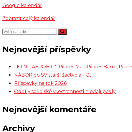
Google kalendář
Zobrazit celý kalendář
Nejnovější příspěvky
LETNÍ „AEROBIC“ (Pilates Mat, Pilates Barre, Pil
NÁBOR do SV starší žactvo a TGJ I.
Příspěvky na rok 2026
Oddíly sokolské všestrannosti hledají posily
Nejnovější komentáře
Archivy