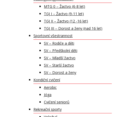
MTG 0 – Žactvo (6-8 let)
TGJ I – Žactvo (9-11 let)
TGJ II – Žactvo (12 -16 let)
TGJ III – Dorost a ženy (nad 16 let)
Sportovní všestrannost
SV – Rodiče a děti
SV – Předškolní děti
SV – Mladší žactvo
SV – Starší žactvo
SV – Dorost a ženy
Kondiční cvičení
Aerobic
Jóga
Cvičení seniorů
Rekreační sporty
Volejbal