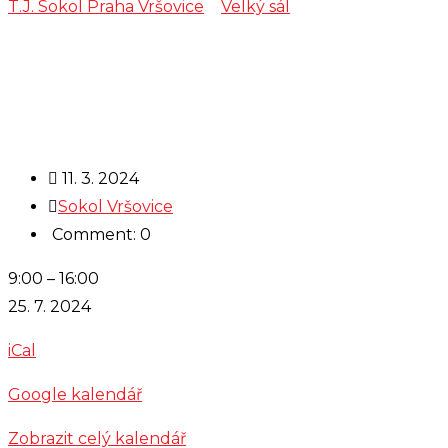
T.J. Sokol Praha Vršovice
>
Velký sál
>
soustředění
volejbal
11. 3. 2024
Sokol Vršovice
Comment: 0
soustředění
9:00
–
16:00
volejbal
25. 7. 2024
iCal
Google kalendář
Zobrazit celý kalendář