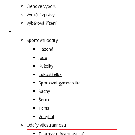
Členové výboru
Výroční zprávy
Výběrová řízení
ODDÍLY A SPORTY
Sportovní oddíly
Házená
Judo
Kuželky
Lukostřelba
Sportovní gymnastika
Šachy
Šerm
Tenis
Volejbal
Oddíly všestrannosti
Teamgym (gymnastika)