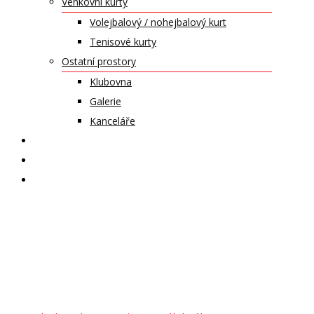
Venkovní kurty
Volejbalový / nohejbalový kurt
Tenisové kurty
Ostatní prostory
Klubovna
Galerie
Kanceláře
KALENDÁŘ AKCÍ
KONTAKT
ČASOPIS VZLET
soustředění
volejbal