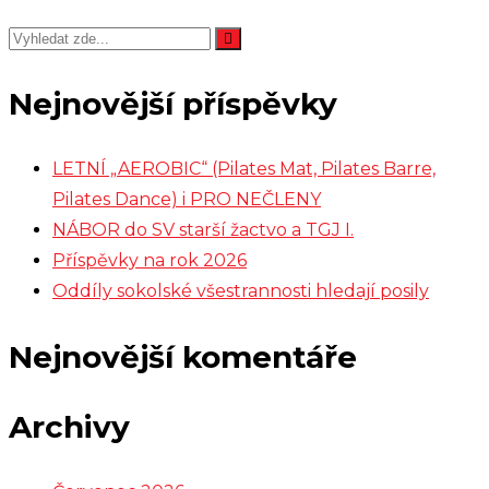
Nejnovější příspěvky
LETNÍ „AEROBIC“ (Pilates Mat, Pilates Barre,
Pilates Dance) i PRO NEČLENY
NÁBOR do SV starší žactvo a TGJ I.
Příspěvky na rok 2026
Oddíly sokolské všestrannosti hledají posily
Nejnovější komentáře
Archivy