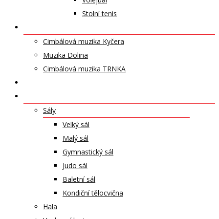
Stolní tenis
UMĚLECKÁ TĚLESA
Cimbálová muzika Kyčera
Muzika Dolina
Cimbálová muzika TRNKA
PŘÍSPĚVKY
NABÍDKA PRONÁJMŮ
Sály
Velký sál
Malý sál
Gymnastický sál
Judo sál
Baletní sál
Kondiční tělocvična
Hala