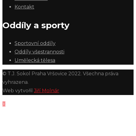
Kontakt
Oddíly a sporty
Sportovní oddíly
Oddíly všestrannosti
Umělecká tělesa
© T.J. Sokol Praha Vršovice 2022. Všechna práva
vyhrazena.
Web vytvořil
Jiří Molnár