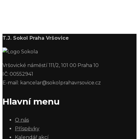
T.J. Sokol Praha Vršovice
Vršovické náměstí 111/2, 101 00 Praha 10
IČ: 00552941
E-mail: kancelar@sokolprahavrsovice.cz
Hlavní menu
O nás
Příspěvky
Kalendář akcí