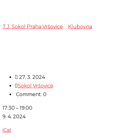
Scouti
T.J. Sokol Praha Vršovice
>
Klubovna
>
Scouti
27. 3. 2024
Sokol Vršovice
Comment: 0
Scouti
17:30
–
19:00
9. 4. 2024
iCal