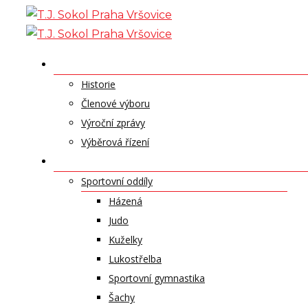
Skip
to
content
O NÁS
Historie
Členové výboru
Výroční zprávy
Výběrová řízení
ODDÍLY A SPORTY
Sportovní oddíly
Házená
Judo
Kuželky
Lukostřelba
Sportovní gymnastika
Šachy