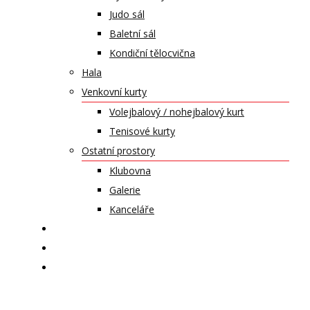
Judo sál
Baletní sál
Kondiční tělocvična
Hala
Venkovní kurty
Volejbalový / nohejbalový kurt
Tenisové kurty
Ostatní prostory
Klubovna
Galerie
Kanceláře
KALENDÁŘ AKCÍ
KONTAKT
ČASOPIS VZLET