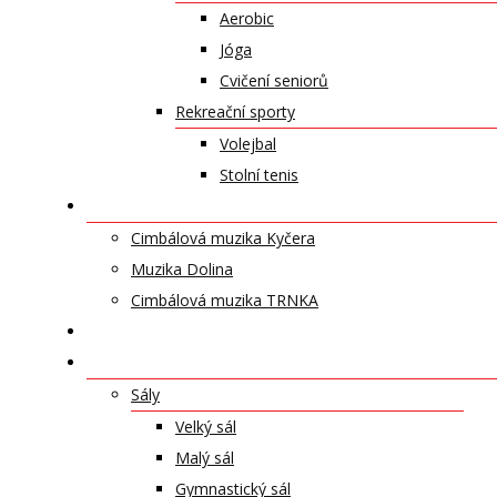
Aerobic
Jóga
Cvičení seniorů
Rekreační sporty
Volejbal
Stolní tenis
UMĚLECKÁ TĚLESA
Cimbálová muzika Kyčera
Muzika Dolina
Cimbálová muzika TRNKA
PŘÍSPĚVKY
NABÍDKA PRONÁJMŮ
Sály
Velký sál
Malý sál
Gymnastický sál