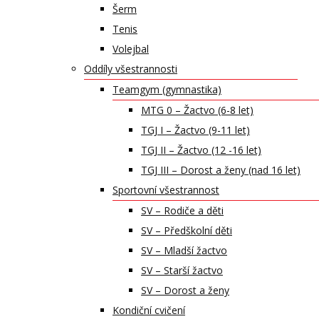
Šerm
Tenis
Volejbal
Oddíly všestrannosti
Teamgym (gymnastika)
MTG 0 – Žactvo (6-8 let)
TGJ I – Žactvo (9-11 let)
TGJ II – Žactvo (12 -16 let)
TGJ III – Dorost a ženy (nad 16 let)
Sportovní všestrannost
SV – Rodiče a děti
SV – Předškolní děti
SV – Mladší žactvo
SV – Starší žactvo
SV – Dorost a ženy
Kondiční cvičení