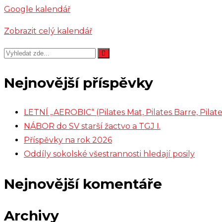
Google kalendář
Zobrazit celý kalendář
Nejnovější příspěvky
LETNÍ „AEROBIC“ (Pilates Mat, Pilates Barre, Pil
NÁBOR do SV starší žactvo a TGJ I.
Příspěvky na rok 2026
Oddíly sokolské všestrannosti hledají posily
Nejnovější komentáře
Archivy