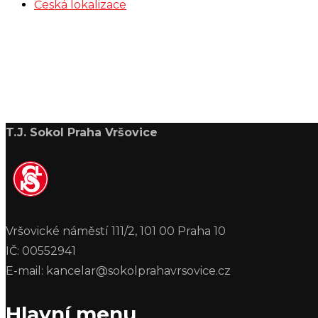
Česká lokalizace
T.J. Sokol Praha Vršovice
Vršovické náměstí 111/2, 101 00 Praha 10
IČ: 00552941
E-mail: kancelar@sokolprahavrsovice.cz
Hlavní menu