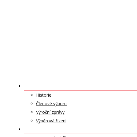
O NÁS
Historie
Členové výboru
Výroční zprávy
Výběrová řízení
ODDÍLY A SPORTY