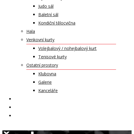
Judo sál
Baletní sál
Kondiční tělocvična
Hala
Venkovní kurty
Volejbalový / nohejbalový kurt
Tenisové kurty
Ostatní prostory
Klubovna
Galerie
Kanceláře
KALENDÁŘ AKCÍ
KONTAKT
ČASOPIS VZLET