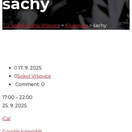
šachy
T.J. Sokol Praha Vršovice
>
Klubovna
>
šachy
17. 9. 2025
Sokol Vršovice
Comment: 0
šachy
17:00
–
22:00
25. 9. 2025
iCal
Google kalendář