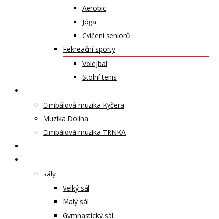
Aerobic
Jóga
Cvičení seniorů
Rekreační sporty
Volejbal
Stolní tenis
UMĚLECKÁ TĚLESA
Cimbálová muzika Kyčera
Muzika Dolina
Cimbálová muzika TRNKA
PŘÍSPĚVKY
NABÍDKA PRONÁJMŮ
Sály
Velký sál
Malý sál
Gymnastický sál