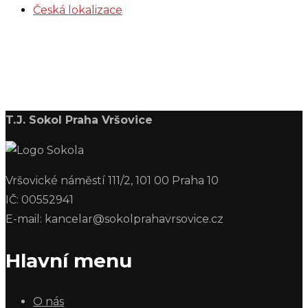
Česká lokalizace
T.J. Sokol Praha Vršovice
Vršovické náměstí 111/2, 101 00 Praha 10
IČ: 00552941
E-mail: kancelar@sokolprahavrsovice.cz
Hlavní menu
O nás