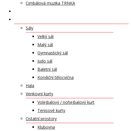
Cimbálová muzika TRNKA
PŘÍSPĚVKY
NABÍDKA PRONÁJMŮ
Sály
Velký sál
Malý sál
Gymnastický sál
Judo sál
Baletní sál
Kondiční tělocvična
Hala
Venkovní kurty
Volejbalový / nohejbalový kurt
Tenisové kurty
Ostatní prostory
Klubovna