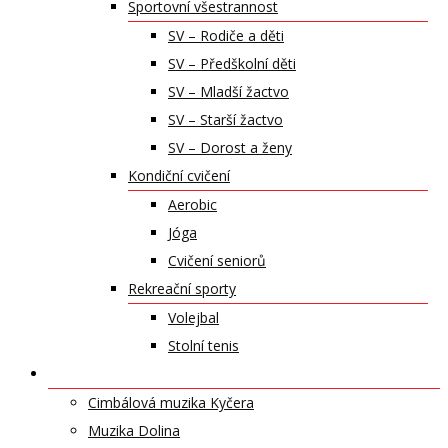
Sportovní všestrannost
SV – Rodiče a děti
SV – Předškolní děti
SV – Mladší žactvo
SV – Starší žactvo
SV – Dorost a ženy
Kondiční cvičení
Aerobic
Jóga
Cvičení seniorů
Rekreační sporty
Volejbal
Stolní tenis
UMĚLECKÁ TĚLESA
Cimbálová muzika Kyčera
Muzika Dolina