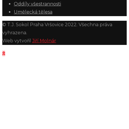
Oddíly všestrannosti
Umělecká tělesa
© T.J. Sokol Praha Vršovice 2022. Všechna práva
vyhrazena.
Web vytvořil
Jiří Molnár