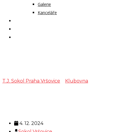
Galerie
Kanceláře
KALENDÁŘ AKCÍ
KONTAKT
ČASOPIS VZLET
Šachy
T.J. Sokol Praha Vršovice
>
Klubovna
>
Šachy
4. 12. 2024
Sokol Vršovice