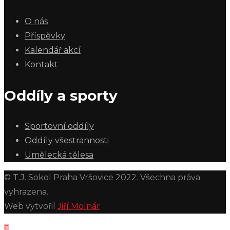
O nás
Příspěvky
Kalendář akcí
Kontakt
Oddíly a sporty
Sportovní oddíly
Oddíly všestrannosti
Umělecká tělesa
© T.J. Sokol Praha Vršovice 2022. Všechna práva
vyhrazena.
Web vytvořil
Jiří Molnár