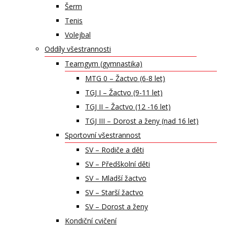
Šerm
Tenis
Volejbal
Oddíly všestrannosti
Teamgym (gymnastika)
MTG 0 – Žactvo (6-8 let)
TGJ I – Žactvo (9-11 let)
TGJ II – Žactvo (12 -16 let)
TGJ III – Dorost a ženy (nad 16 let)
Sportovní všestrannost
SV – Rodiče a děti
SV – Předškolní děti
SV – Mladší žactvo
SV – Starší žactvo
SV – Dorost a ženy
Kondiční cvičení