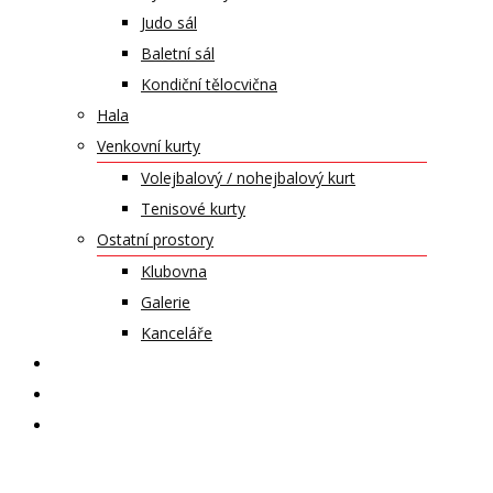
Judo sál
Baletní sál
Kondiční tělocvična
Hala
Venkovní kurty
Volejbalový / nohejbalový kurt
Tenisové kurty
Ostatní prostory
Klubovna
Galerie
Kanceláře
KALENDÁŘ AKCÍ
KONTAKT
ČASOPIS VZLET