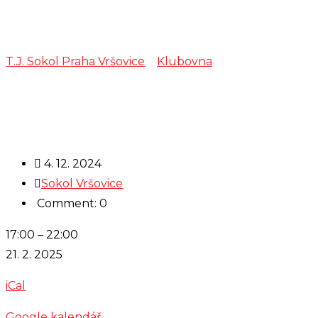
Šachy
T.J. Sokol Praha Vršovice
>
Klubovna
>
Šachy
4. 12. 2024
Sokol Vršovice
Comment: 0
Šachy
17:00
–
22:00
21. 2. 2025
iCal
Google kalendář