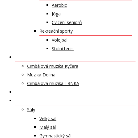
Aerobic
Jóga
Cvičení seniorů
Rekreační sporty
Volejbal
Stolní tenis
UMĚLECKÁ TĚLESA
Cimbálová muzika Kyčera
Muzika Dolina
Cimbálová muzika TRNKA
PŘÍSPĚVKY
NABÍDKA PRONÁJMŮ
Sály
Velký sál
Malý sál
Gymnastický sál