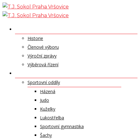
Skip
to
content
O NÁS
Historie
Členové výboru
Výroční zprávy
Výběrová řízení
ODDÍLY A SPORTY
Sportovní oddíly
Házená
Judo
Kuželky
Lukostřelba
Sportovní gymnastika
Šachy