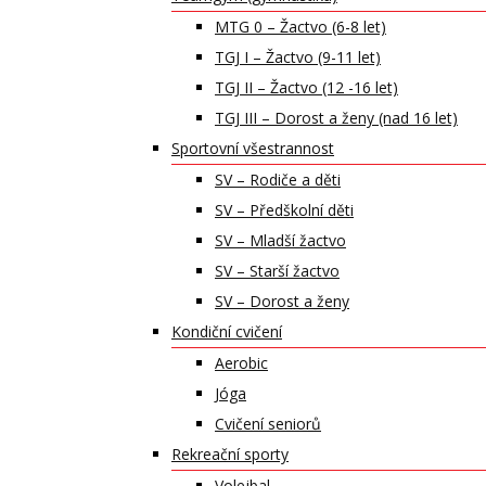
MTG 0 – Žactvo (6-8 let)
TGJ I – Žactvo (9-11 let)
TGJ II – Žactvo (12 -16 let)
TGJ III – Dorost a ženy (nad 16 let)
Sportovní všestrannost
SV – Rodiče a děti
SV – Předškolní děti
SV – Mladší žactvo
SV – Starší žactvo
SV – Dorost a ženy
Kondiční cvičení
Aerobic
Jóga
Cvičení seniorů
Rekreační sporty
Volejbal