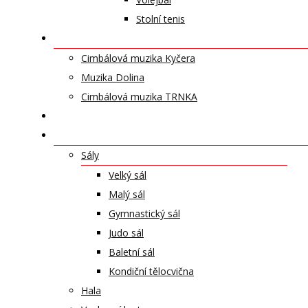
Stolní tenis
UMĚLECKÁ TĚLESA
Cimbálová muzika Kyčera
Muzika Dolina
Cimbálová muzika TRNKA
PŘÍSPĚVKY
NABÍDKA PRONÁJMŮ
Sály
Velký sál
Malý sál
Gymnastický sál
Judo sál
Baletní sál
Kondiční tělocvična
Hala