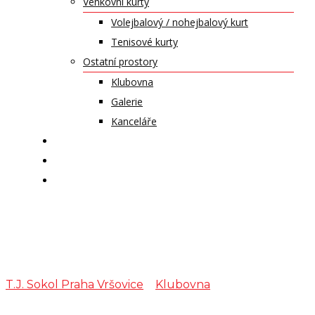
Venkovní kurty
Volejbalový / nohejbalový kurt
Tenisové kurty
Ostatní prostory
Klubovna
Galerie
Kanceláře
KALENDÁŘ AKCÍ
KONTAKT
ČASOPIS VZLET
Šachy
T.J. Sokol Praha Vršovice
>
Klubovna
>
Šachy