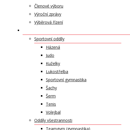
Členové výboru
Výroční zprávy
Výběrová řízení
ODDÍLY A SPORTY
Sportovní oddíly
Házená
Judo
Kuželky
Lukostřelba
Sportovní gymnastika
Šachy
Šerm
Tenis
Volejbal
Oddíly všestrannosti
Teamgym (gymnastika)