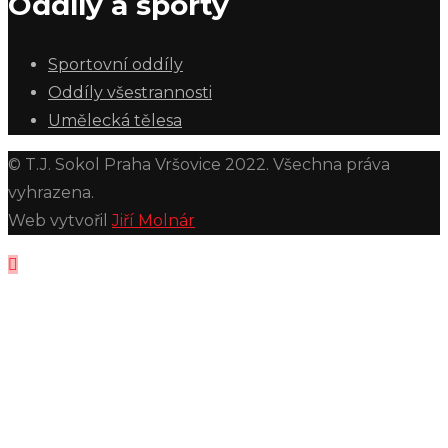
Oddíly a sporty
Sportovní oddíly
Oddíly všestrannosti
Umělecká tělesa
© T.J. Sokol Praha Vršovice 2022. Všechna práva
vyhrazena.
Web vytvořil
Jiří Molnár