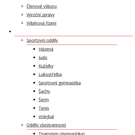
Členové výboru
Výroční zprávy
Výběrová řízení
ODDÍLY A SPORTY
Sportovní oddíly
Házená
Judo
Kuželky
Lukostřelba
Sportovní gymnastika
Šachy
Šerm
Tenis
Volejbal
Oddíly všestrannosti
Teamgym (gymnastika)