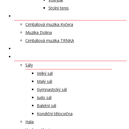
Stolní tenis
UMĚLECKÁ TĚLESA
Cimbálová muzika Kyčera
Muzika Dolina
Cimbálová muzika TRNKA
PŘÍSPĚVKY
NABÍDKA PRONÁJMŮ
Sály
Velký sál
Malý sál
Gymnastický sál
Judo sál
Baletní sál
Kondiční tělocvična
Hala