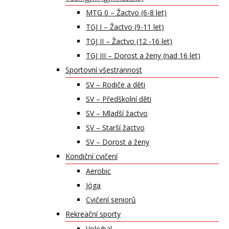
MTG 0 – Žactvo (6-8 let)
TGJ I – Žactvo (9-11 let)
TGJ II – Žactvo (12 -16 let)
TGJ III – Dorost a ženy (nad 16 let)
Sportovní všestrannost
SV – Rodiče a děti
SV – Předškolní děti
SV – Mladší žactvo
SV – Starší žactvo
SV – Dorost a ženy
Kondiční cvičení
Aerobic
Jóga
Cvičení seniorů
Rekreační sporty
Volejbal