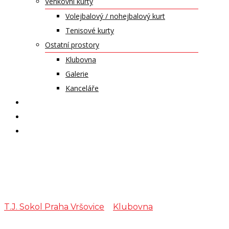
Venkovní kurty
Volejbalový / nohejbalový kurt
Tenisové kurty
Ostatní prostory
Klubovna
Galerie
Kanceláře
KALENDÁŘ AKCÍ
KONTAKT
ČASOPIS VZLET
Šachy
T.J. Sokol Praha Vršovice
>
Klubovna
>
Šachy