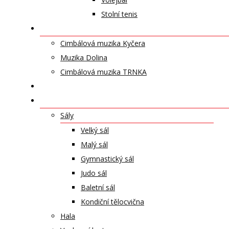
Stolní tenis
UMĚLECKÁ TĚLESA
Cimbálová muzika Kyčera
Muzika Dolina
Cimbálová muzika TRNKA
PŘÍSPĚVKY
NABÍDKA PRONÁJMŮ
Sály
Velký sál
Malý sál
Gymnastický sál
Judo sál
Baletní sál
Kondiční tělocvična
Hala