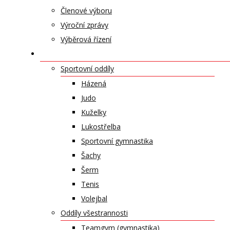
Členové výboru
Výroční zprávy
Výběrová řízení
ODDÍLY A SPORTY
Sportovní oddíly
Házená
Judo
Kuželky
Lukostřelba
Sportovní gymnastika
Šachy
Šerm
Tenis
Volejbal
Oddíly všestrannosti
Teamgym (gymnastika)