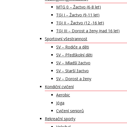
MTG 0 – Žactvo (6-8 let)
TGJ I – Žactvo (9-11 let)
TGJ II – Žactvo (12 -16 let)
TGJ III – Dorost a ženy (nad 16 let)
Sportovní všestrannost
SV – Rodiče a děti
SV – Předškolní děti
SV – Mladší žactvo
SV – Starší žactvo
SV – Dorost a ženy
Kondiční cvičení
Aerobic
Jóga
Cvičení seniorů
Rekreační sporty
Volejbal