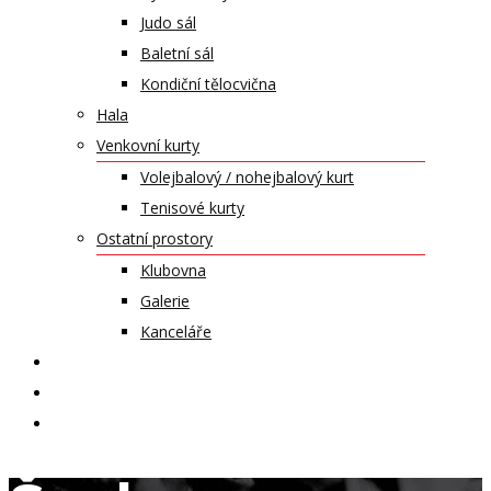
Judo sál
Baletní sál
Kondiční tělocvična
Hala
Venkovní kurty
Volejbalový / nohejbalový kurt
Tenisové kurty
Ostatní prostory
Klubovna
Galerie
Kanceláře
KALENDÁŘ AKCÍ
KONTAKT
ČASOPIS VZLET