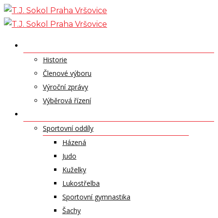
Skip
to
content
O NÁS
Historie
Členové výboru
Výroční zprávy
Výběrová řízení
ODDÍLY A SPORTY
Sportovní oddíly
Házená
Judo
Kuželky
Lukostřelba
Sportovní gymnastika
Šachy