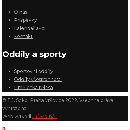
O nás
Příspěvky
Kalendář akcí
Kontakt
Oddíly a sporty
Sportovní oddíly
Oddíly všestrannosti
Umělecká tělesa
© T.J. Sokol Praha Vršovice 2022. Všechna práva
vyhrazena.
Web vytvořil
Jiří Molnár