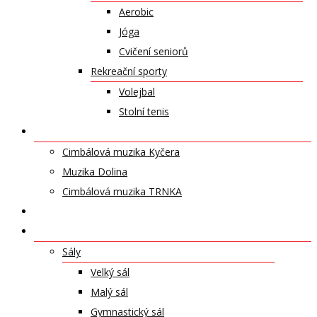
Aerobic
Jóga
Cvičení seniorů
Rekreační sporty
Volejbal
Stolní tenis
UMĚLECKÁ TĚLESA
Cimbálová muzika Kyčera
Muzika Dolina
Cimbálová muzika TRNKA
PŘÍSPĚVKY
NABÍDKA PRONÁJMŮ
Sály
Velký sál
Malý sál
Gymnastický sál