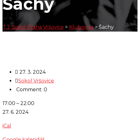
Šachy
T.J. Sokol Praha Vršovice
>
Klubovna
>
Šachy
27. 3. 2024
Sokol Vršovice
Comment: 0
Šachy
17:00
–
22:00
27. 6. 2024
iCal
Google kalendář