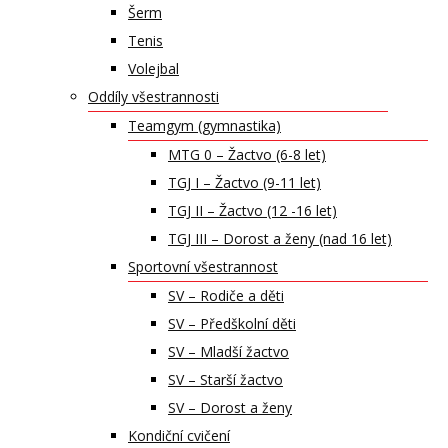
Šerm
Tenis
Volejbal
Oddíly všestrannosti
Teamgym (gymnastika)
MTG 0 – Žactvo (6-8 let)
TGJ I – Žactvo (9-11 let)
TGJ II – Žactvo (12 -16 let)
TGJ III – Dorost a ženy (nad 16 let)
Sportovní všestrannost
SV – Rodiče a děti
SV – Předškolní děti
SV – Mladší žactvo
SV – Starší žactvo
SV – Dorost a ženy
Kondiční cvičení