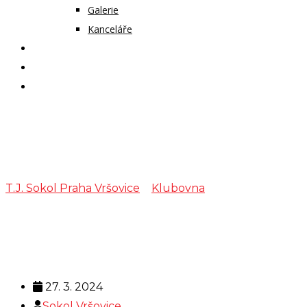
Galerie
Kanceláře
KALENDÁŘ AKCÍ
KONTAKT
ČASOPIS VZLET
Šachy
T.J. Sokol Praha Vršovice
>
Klubovna
>
Šachy
27. 3. 2024
Sokol Vršovice