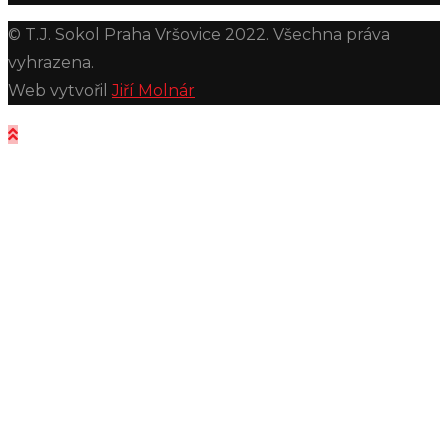
© T.J. Sokol Praha Vršovice 2022. Všechna práva
vyhrazena.
Web vytvořil
Jiří Molnár