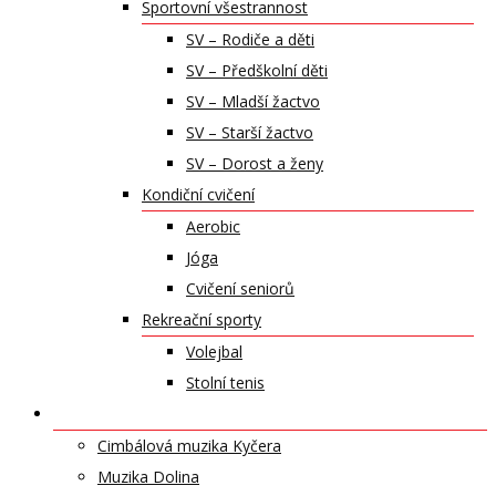
Sportovní všestrannost
SV – Rodiče a děti
SV – Předškolní děti
SV – Mladší žactvo
SV – Starší žactvo
SV – Dorost a ženy
Kondiční cvičení
Aerobic
Jóga
Cvičení seniorů
Rekreační sporty
Volejbal
Stolní tenis
UMĚLECKÁ TĚLESA
Cimbálová muzika Kyčera
Muzika Dolina