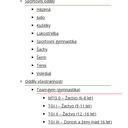
Sportovní oddíly
Házená
Judo
Kuželky
Lukostřelba
Sportovní gymnastika
Šachy
Šerm
Tenis
Volejbal
Oddíly všestrannosti
Teamgym (gymnastika)
MTG 0 – Žactvo (6-8 let)
TGJ I – Žactvo (9-11 let)
TGJ II – Žactvo (12 -16 let)
TGJ III – Dorost a ženy (nad 16 let)