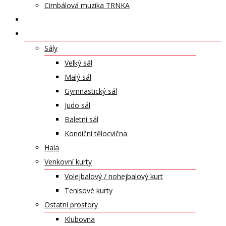
Cimbálová muzika TRNKA
PŘÍSPĚVKY
NABÍDKA PRONÁJMŮ
Sály
Velký sál
Malý sál
Gymnastický sál
Judo sál
Baletní sál
Kondiční tělocvična
Hala
Venkovní kurty
Volejbalový / nohejbalový kurt
Tenisové kurty
Ostatní prostory
Klubovna