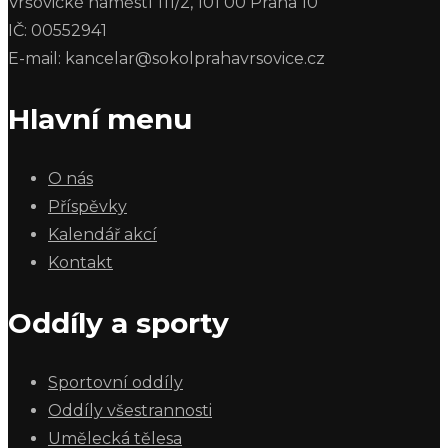
Vršovické náměstí 111/2, 101 00 Praha 10
IČ: 00552941
E-mail: kancelar@sokolprahavrsovice.cz
Hlavní menu
O nás
Příspěvky
Kalendář akcí
Kontakt
Oddíly a sporty
Sportovní oddíly
Oddíly všestrannosti
Umělecká tělesa