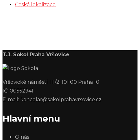
Česká lokalizace
T.J. Sokol Praha Vršovice
Vršovické náměstí 111/2, 101 00 Praha 10
IČ: 00552941
E-mail: kancelar@sokolprahavrsovice.cz
Hlavní menu
O nás