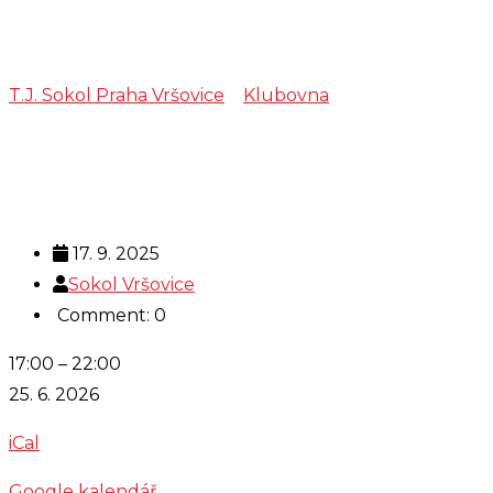
šachy
T.J. Sokol Praha Vršovice
>
Klubovna
>
šachy
17. 9. 2025
Sokol Vršovice
Comment: 0
šachy
17:00
–
22:00
25. 6. 2026
iCal
Google kalendář