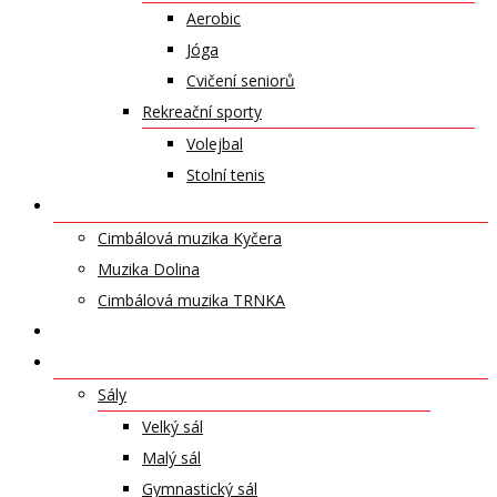
Aerobic
Jóga
Cvičení seniorů
Rekreační sporty
Volejbal
Stolní tenis
UMĚLECKÁ TĚLESA
Cimbálová muzika Kyčera
Muzika Dolina
Cimbálová muzika TRNKA
PŘÍSPĚVKY
NABÍDKA PRONÁJMŮ
Sály
Velký sál
Malý sál
Gymnastický sál