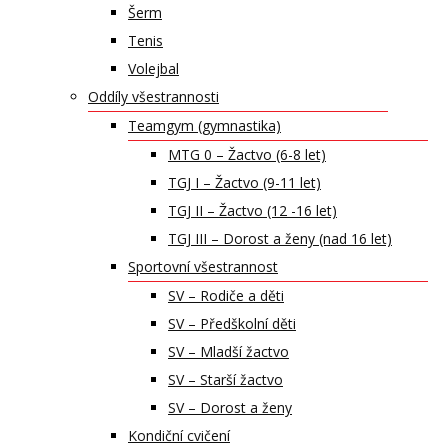
Šerm
Tenis
Volejbal
Oddíly všestrannosti
Teamgym (gymnastika)
MTG 0 – Žactvo (6-8 let)
TGJ I – Žactvo (9-11 let)
TGJ II – Žactvo (12 -16 let)
TGJ III – Dorost a ženy (nad 16 let)
Sportovní všestrannost
SV – Rodiče a děti
SV – Předškolní děti
SV – Mladší žactvo
SV – Starší žactvo
SV – Dorost a ženy
Kondiční cvičení