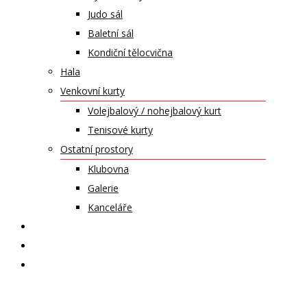
Judo sál
Baletní sál
Kondiční tělocvična
Hala
Venkovní kurty
Volejbalový / nohejbalový kurt
Tenisové kurty
Ostatní prostory
Klubovna
Galerie
Kanceláře
KALENDÁŘ AKCÍ
KONTAKT
ČASOPIS VZLET