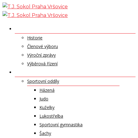
Skip
to
content
O NÁS
Historie
Členové výboru
Výroční zprávy
Výběrová řízení
ODDÍLY A SPORTY
Sportovní oddíly
Házená
Judo
Kuželky
Lukostřelba
Sportovní gymnastika
Šachy