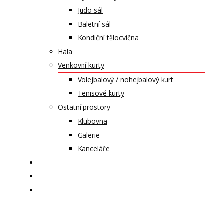
Judo sál
Baletní sál
Kondiční tělocvična
Hala
Venkovní kurty
Volejbalový / nohejbalový kurt
Tenisové kurty
Ostatní prostory
Klubovna
Galerie
Kanceláře
KALENDÁŘ AKCÍ
KONTAKT
ČASOPIS VZLET