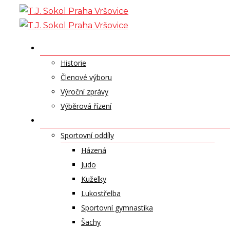
Skip
to
content
O NÁS
Historie
Členové výboru
Výroční zprávy
Výběrová řízení
ODDÍLY A SPORTY
Sportovní oddíly
Házená
Judo
Kuželky
Lukostřelba
Sportovní gymnastika
Šachy