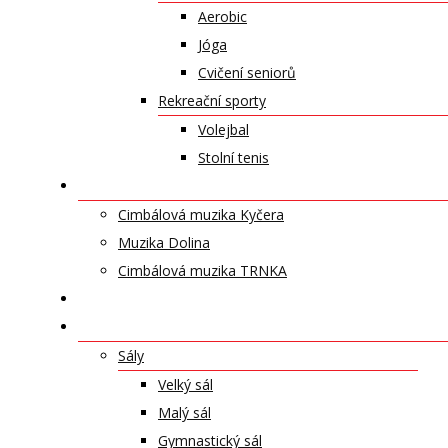
Aerobic
Jóga
Cvičení seniorů
Rekreační sporty
Volejbal
Stolní tenis
UMĚLECKÁ TĚLESA
Cimbálová muzika Kyčera
Muzika Dolina
Cimbálová muzika TRNKA
PŘÍSPĚVKY
NABÍDKA PRONÁJMŮ
Sály
Velký sál
Malý sál
Gymnastický sál