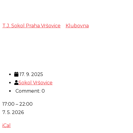
šachy
T.J. Sokol Praha Vršovice
>
Klubovna
>
šachy
17. 9. 2025
Sokol Vršovice
Comment: 0
šachy
17:00
–
22:00
7. 5. 2026
iCal