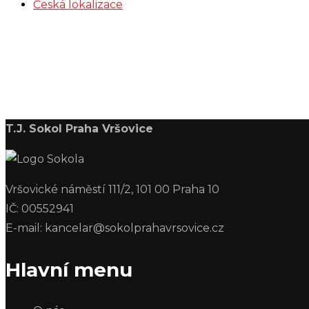
Česká lokalizace
T.J. Sokol Praha Vršovice
Vršovické náměstí 111/2, 101 00 Praha 10
IČ: 00552941
E-mail: kancelar@sokolprahavrsovice.cz
Hlavní menu