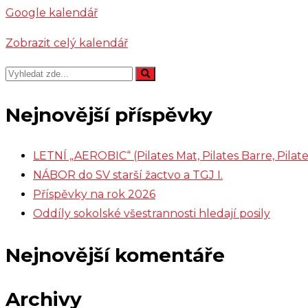
Google kalendář
Zobrazit celý kalendář
Nejnovější příspěvky
LETNÍ „AEROBIC“ (Pilates Mat, Pilates Barre, Pil
NÁBOR do SV starší žactvo a TGJ I.
Příspěvky na rok 2026
Oddíly sokolské všestrannosti hledají posily
Nejnovější komentáře
Archivy