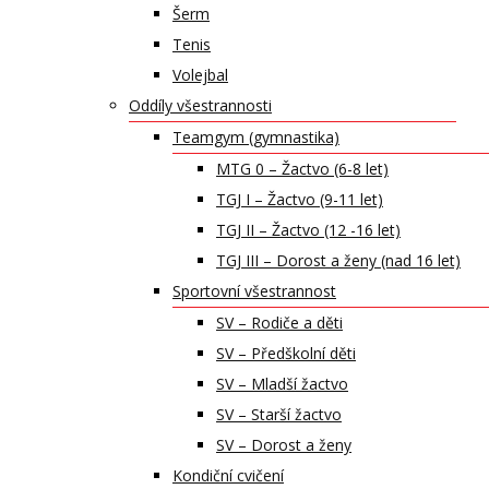
Šerm
Tenis
Volejbal
Oddíly všestrannosti
Teamgym (gymnastika)
MTG 0 – Žactvo (6-8 let)
TGJ I – Žactvo (9-11 let)
TGJ II – Žactvo (12 -16 let)
TGJ III – Dorost a ženy (nad 16 let)
Sportovní všestrannost
SV – Rodiče a děti
SV – Předškolní děti
SV – Mladší žactvo
SV – Starší žactvo
SV – Dorost a ženy
Kondiční cvičení