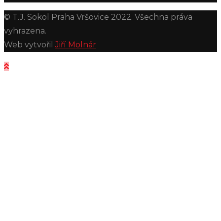
© T.J. Sokol Praha Vršovice 2022. Všechna práva
vyhrazena.
Web vytvořil
Jiří Molnár