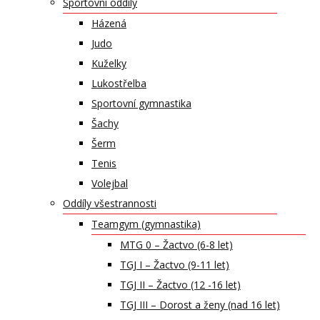
Sportovní oddíly
Házená
Judo
Kuželky
Lukostřelba
Sportovní gymnastika
Šachy
Šerm
Tenis
Volejbal
Oddíly všestrannosti
Teamgym (gymnastika)
MTG 0 – Žactvo (6-8 let)
TGJ I – Žactvo (9-11 let)
TGJ II – Žactvo (12 -16 let)
TGJ III – Dorost a ženy (nad 16 let)