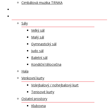
Cimbálová muzika TRNKA
PŘÍSPĚVKY
NABÍDKA PRONÁJMŮ
Sály
Velký sál
Malý sál
Gymnastický sál
Judo sál
Baletní sál
Kondiční tělocvična
Hala
Venkovní kurty
Volejbalový / nohejbalový kurt
Tenisové kurty
Ostatní prostory
Klubovna