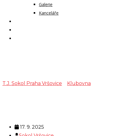
Galerie
Kanceláře
KALENDÁŘ AKCÍ
KONTAKT
ČASOPIS VZLET
šachy
T.J. Sokol Praha Vršovice
>
Klubovna
>
šachy
17. 9. 2025
Sokol Vršovice