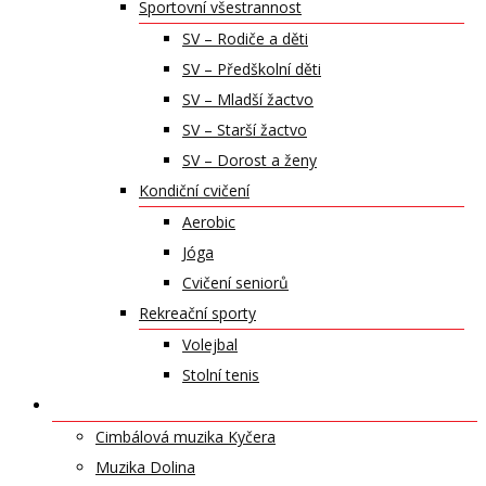
Sportovní všestrannost
SV – Rodiče a děti
SV – Předškolní děti
SV – Mladší žactvo
SV – Starší žactvo
SV – Dorost a ženy
Kondiční cvičení
Aerobic
Jóga
Cvičení seniorů
Rekreační sporty
Volejbal
Stolní tenis
UMĚLECKÁ TĚLESA
Cimbálová muzika Kyčera
Muzika Dolina