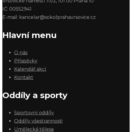
Vršovické náměstí 111/2, 101 00 Praha 10
IČ: 00552941
E-mail: kancelar@sokolprahavrsovice.cz
Hlavní menu
O nás
Příspěvky
Kalendář akcí
Kontakt
Oddíly a sporty
Sportovní oddíly
Oddíly všestrannosti
Umělecká tělesa