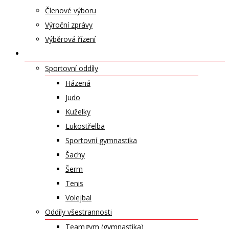
Členové výboru
Výroční zprávy
Výběrová řízení
ODDÍLY A SPORTY
Sportovní oddíly
Házená
Judo
Kuželky
Lukostřelba
Sportovní gymnastika
Šachy
Šerm
Tenis
Volejbal
Oddíly všestrannosti
Teamgym (gymnastika)