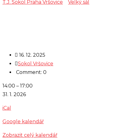
T.J. Sokol Praha Vršovice
>
Velký sál
>
pronájem
Troníček
16. 12. 2025
Sokol Vršovice
Comment: 0
pronájem
14:00
–
17:00
Troníček
31. 1. 2026
iCal
Google kalendář
Zobrazit celý kalendář