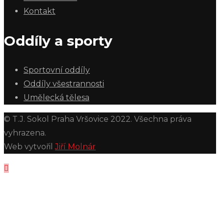
Kontakt
Oddíly a sporty
Sportovní oddíly
Oddíly všestrannosti
Umělecká tělesa
© T.J. Sokol Praha Vršovice 2022. Všechna práva
vyhrazena.
Web vytvořil
Jiří Molnár