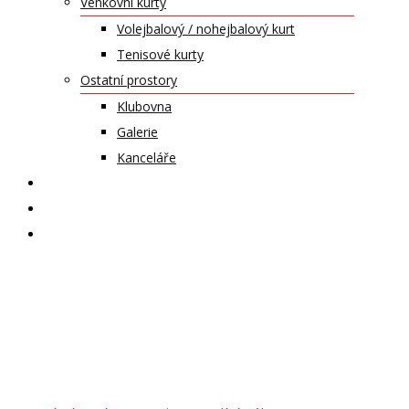
Venkovní kurty
Volejbalový / nohejbalový kurt
Tenisové kurty
Ostatní prostory
Klubovna
Galerie
Kanceláře
KALENDÁŘ AKCÍ
KONTAKT
ČASOPIS VZLET
pronájem
Troníček