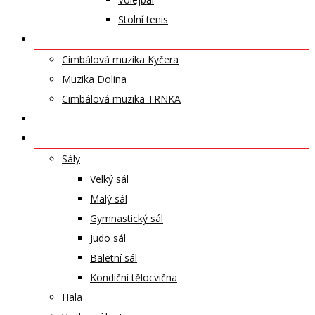
Stolní tenis
UMĚLECKÁ TĚLESA
Cimbálová muzika Kyčera
Muzika Dolina
Cimbálová muzika TRNKA
PŘÍSPĚVKY
NABÍDKA PRONÁJMŮ
Sály
Velký sál
Malý sál
Gymnastický sál
Judo sál
Baletní sál
Kondiční tělocvična
Hala