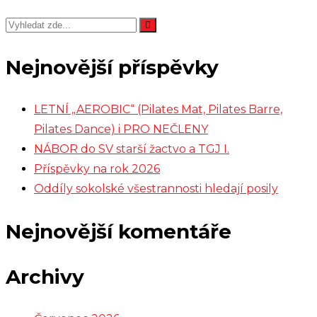
Nejnovější příspěvky
LETNÍ „AEROBIC“ (Pilates Mat, Pilates Barre,
Pilates Dance) i PRO NEČLENY
NÁBOR do SV starší žactvo a TGJ I.
Příspěvky na rok 2026
Oddíly sokolské všestrannosti hledají posily
Nejnovější komentáře
Archivy