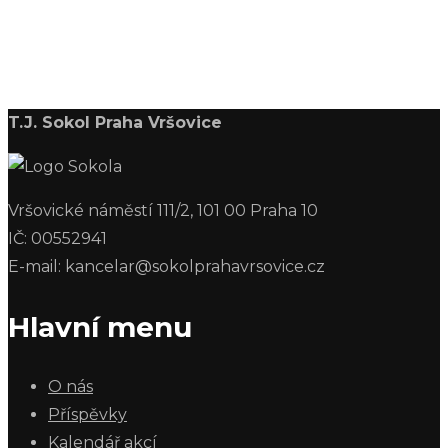
T.J. Sokol Praha Vršovice
Vršovické náměstí 111/2, 101 00 Praha 10
IČ: 00552941
E-mail: kancelar@sokolprahavrsovice.cz
Hlavní menu
O nás
Příspěvky
Kalendář akcí