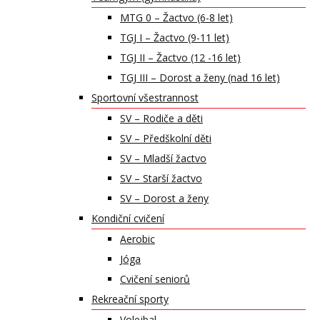
MTG 0 – Žactvo (6-8 let)
TGJ I – Žactvo (9-11 let)
TGJ II – Žactvo (12 -16 let)
TGJ III – Dorost a ženy (nad 16 let)
Sportovní všestrannost
SV – Rodiče a děti
SV – Předškolní děti
SV – Mladší žactvo
SV – Starší žactvo
SV – Dorost a ženy
Kondiční cvičení
Aerobic
Jóga
Cvičení seniorů
Rekreační sporty
Volejbal