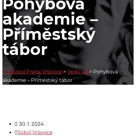
Pohybová
akademie –
Příměstský
tábor
T.J. Sokol Praha Vršovice
>
Velký sál
>
Pohybová
akademie – Příměstský tábor
30. 1. 2024
Sokol Vršovice