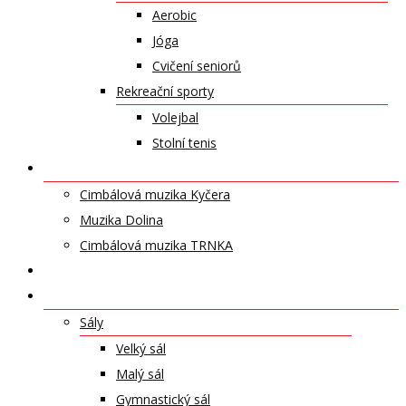
Aerobic
Jóga
Cvičení seniorů
Rekreační sporty
Volejbal
Stolní tenis
UMĚLECKÁ TĚLESA
Cimbálová muzika Kyčera
Muzika Dolina
Cimbálová muzika TRNKA
PŘÍSPĚVKY
NABÍDKA PRONÁJMŮ
Sály
Velký sál
Malý sál
Gymnastický sál