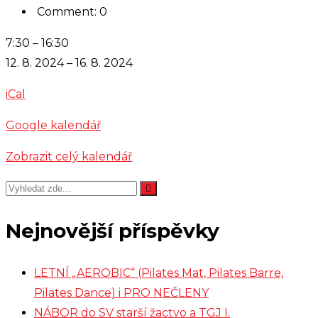
Comment: 0
Pohybová
7:30
–
16:30
akademie
12. 8. 2024
–
16. 8. 2024
-
iCal
Příměstský
tábor
Google kalendář
Zobrazit celý kalendář
Nejnovější příspěvky
LETNÍ „AEROBIC“ (Pilates Mat, Pilates Barre,
Pilates Dance) i PRO NEČLENY
NÁBOR do SV starší žactvo a TGJ I.