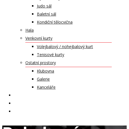
Judo sál
Baletní sál
Kondiční tělocvična
Hala
Venkovní kurty
Volejbalový / nohejbalový kurt
Tenisové kurty
Ostatní prostory
Klubovna
Galerie
Kanceláře
KALENDÁŘ AKCÍ
KONTAKT
ČASOPIS VZLET