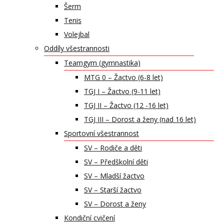
Šerm
Tenis
Volejbal
Oddíly všestrannosti
Teamgym (gymnastika)
MTG 0 – Žactvo (6-8 let)
TGJ I – Žactvo (9-11 let)
TGJ II – Žactvo (12 -16 let)
TGJ III – Dorost a ženy (nad 16 let)
Sportovní všestrannost
SV – Rodiče a děti
SV – Předškolní děti
SV – Mladší žactvo
SV – Starší žactvo
SV – Dorost a ženy
Kondiční cvičení