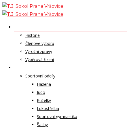
Skip
to
content
O NÁS
Historie
Členové výboru
Výroční zprávy
Výběrová řízení
ODDÍLY A SPORTY
Sportovní oddíly
Házená
Judo
Kuželky
Lukostřelba
Sportovní gymnastika
Šachy