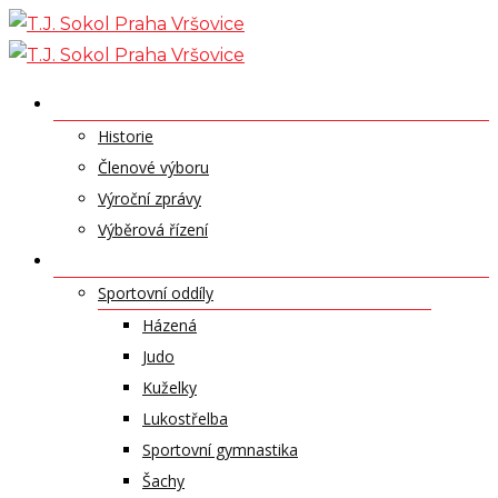
Skip
to
content
O NÁS
Historie
Členové výboru
Výroční zprávy
Výběrová řízení
ODDÍLY A SPORTY
Sportovní oddíly
Házená
Judo
Kuželky
Lukostřelba
Sportovní gymnastika
Šachy