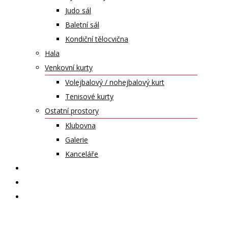
Judo sál
Baletní sál
Kondiční tělocvična
Hala
Venkovní kurty
Volejbalový / nohejbalový kurt
Tenisové kurty
Ostatní prostory
Klubovna
Galerie
Kanceláře
KALENDÁŘ AKCÍ
KONTAKT
ČASOPIS VZLET