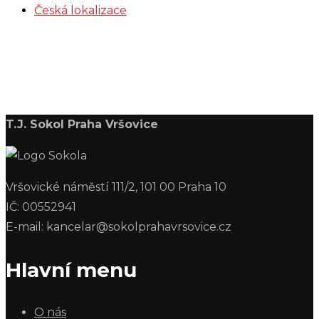
Česká lokalizace
T.J. Sokol Praha Vršovice
Vršovické náměstí 111/2, 101 00 Praha 10
IČ: 00552941
E-mail: kancelar@sokolprahavrsovice.cz
Hlavní menu
O nás