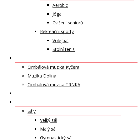
Aerobic
Jóga
Cvičení seniorů
Rekreační sporty
Volejbal
Stolní tenis
UMĚLECKÁ TĚLESA
Cimbálová muzika Kyčera
Muzika Dolina
Cimbálová muzika TRNKA
PŘÍSPĚVKY
NABÍDKA PRONÁJMŮ
Sály
Velký sál
Malý sál
Gymnastický sál