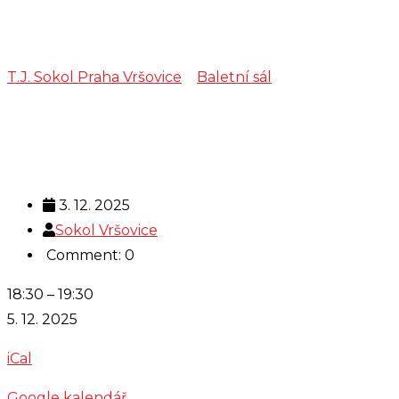
p. Vik
T.J. Sokol Praha Vršovice
>
Baletní sál
>
p. Vik
3. 12. 2025
Sokol Vršovice
Comment: 0
p.
18:30
–
19:30
Vik
5. 12. 2025
iCal
Google kalendář