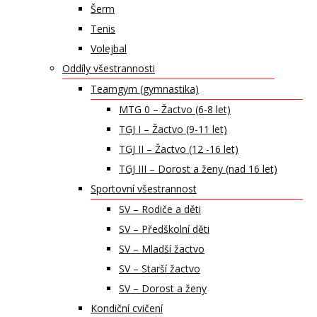
Šerm
Tenis
Volejbal
Oddíly všestrannosti
Teamgym (gymnastika)
MTG 0 – Žactvo (6-8 let)
TGJ I – Žactvo (9-11 let)
TGJ II – Žactvo (12 -16 let)
TGJ III – Dorost a ženy (nad 16 let)
Sportovní všestrannost
SV – Rodiče a děti
SV – Předškolní děti
SV – Mladší žactvo
SV – Starší žactvo
SV – Dorost a ženy
Kondiční cvičení