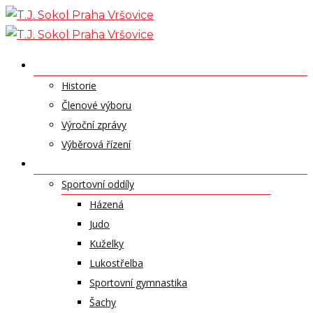
Skip
to
content
O NÁS
Historie
Členové výboru
Výroční zprávy
Výběrová řízení
ODDÍLY A SPORTY
Sportovní oddíly
Házená
Judo
Kuželky
Lukostřelba
Sportovní gymnastika
Šachy