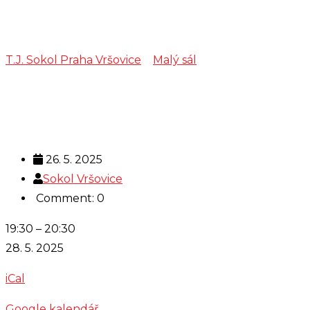
p. Kaše
T.J. Sokol Praha Vršovice
>
Malý sál
>
p. Kaše
26. 5. 2025
Sokol Vršovice
Comment: 0
p.
19:30
–
20:30
Kaše
28. 5. 2025
iCal
Google kalendář