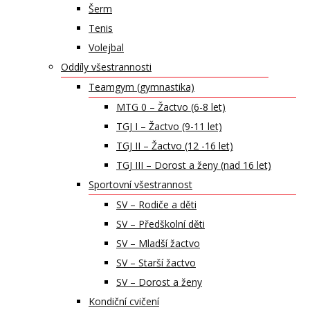
Šerm
Tenis
Volejbal
Oddíly všestrannosti
Teamgym (gymnastika)
MTG 0 – Žactvo (6-8 let)
TGJ I – Žactvo (9-11 let)
TGJ II – Žactvo (12 -16 let)
TGJ III – Dorost a ženy (nad 16 let)
Sportovní všestrannost
SV – Rodiče a děti
SV – Předškolní děti
SV – Mladší žactvo
SV – Starší žactvo
SV – Dorost a ženy
Kondiční cvičení