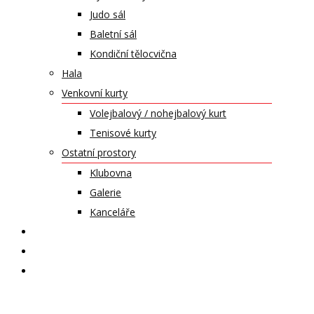
Judo sál
Baletní sál
Kondiční tělocvična
Hala
Venkovní kurty
Volejbalový / nohejbalový kurt
Tenisové kurty
Ostatní prostory
Klubovna
Galerie
Kanceláře
KALENDÁŘ AKCÍ
KONTAKT
ČASOPIS VZLET