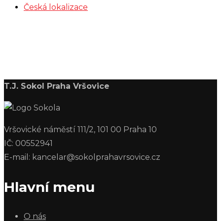
Česká lokalizace
T.J. Sokol Praha Vršovice
Vršovické náměstí 111/2, 101 00 Praha 10
IČ: 00552941
E-mail: kancelar@sokolprahavrsovice.cz
Hlavní menu
O nás