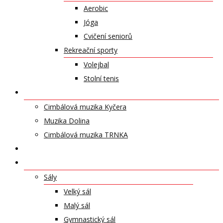
Aerobic
Jóga
Cvičení seniorů
Rekreační sporty
Volejbal
Stolní tenis
UMĚLECKÁ TĚLESA
Cimbálová muzika Kyčera
Muzika Dolina
Cimbálová muzika TRNKA
PŘÍSPĚVKY
NABÍDKA PRONÁJMŮ
Sály
Velký sál
Malý sál
Gymnastický sál