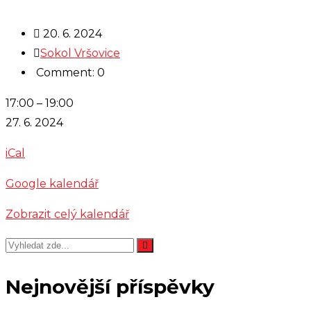
20. 6. 2024
Sokol Vršovice
Comment: 0
nácvik
17:00
–
19:00
sletu
27. 6. 2024
-
iCal
Čarodějky
Google kalendář
Zobrazit celý kalendář
Nejnovější příspěvky