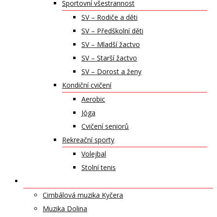
Sportovní všestrannost
SV – Rodiče a děti
SV – Předškolní děti
SV – Mladší žactvo
SV – Starší žactvo
SV – Dorost a ženy
Kondiční cvičení
Aerobic
Jóga
Cvičení seniorů
Rekreační sporty
Volejbal
Stolní tenis
UMĚLECKÁ TĚLESA
Cimbálová muzika Kyčera
Muzika Dolina