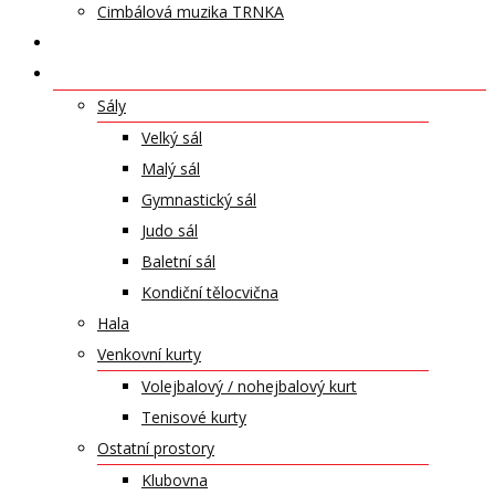
Cimbálová muzika TRNKA
PŘÍSPĚVKY
NABÍDKA PRONÁJMŮ
Sály
Velký sál
Malý sál
Gymnastický sál
Judo sál
Baletní sál
Kondiční tělocvična
Hala
Venkovní kurty
Volejbalový / nohejbalový kurt
Tenisové kurty
Ostatní prostory
Klubovna