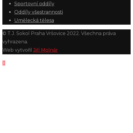
Sportovní oddíly
Oddíly všestrannosti
Umělecká tělesa
© T.J. Sokol Praha Vršovice 2022. Všechna práva
vyhrazena.
Web vytvořil
Jiří Molnár