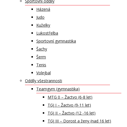
Sportovní oddíly
Házená
Judo
Kuželky
Lukostřelba
Sportovní gymnastika
Šachy
Šerm
Tenis
Volejbal
Oddíly všestrannosti
Teamgym (gymnastika)
MTG 0 – Žactvo (6-8 let)
TGJ I – Žactvo (9-11 let)
TGJ II – Žactvo (12 -16 let)
TGJ III – Dorost a ženy (nad 16 let)