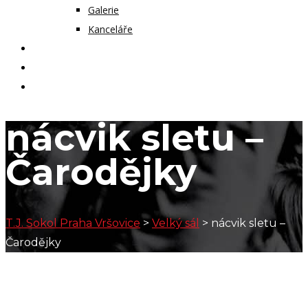
Galerie
Kanceláře
KALENDÁŘ AKCÍ
KONTAKT
ČASOPIS VZLET
nácvik sletu –
Čarodějky
T.J. Sokol Praha Vršovice
>
Velký sál
>
nácvik sletu –
Čarodějky