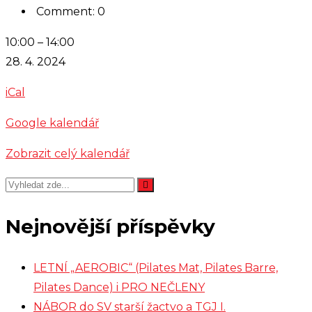
Comment: 0
Nácvik
10:00
–
14:00
a
28. 4. 2024
filmování
iCal
ČT
skladby
Google kalendář
Čarodějky
Zobrazit celý kalendář
Nejnovější příspěvky
LETNÍ „AEROBIC“ (Pilates Mat, Pilates Barre,
Pilates Dance) i PRO NEČLENY
NÁBOR do SV starší žactvo a TGJ I.