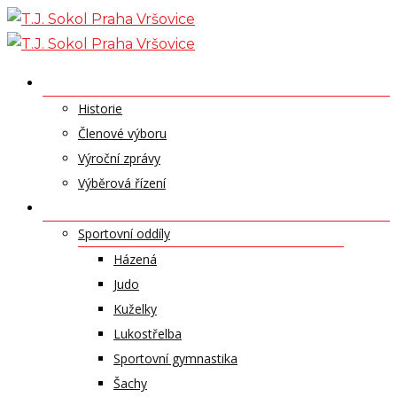
Skip
to
content
O NÁS
Historie
Členové výboru
Výroční zprávy
Výběrová řízení
ODDÍLY A SPORTY
Sportovní oddíly
Házená
Judo
Kuželky
Lukostřelba
Sportovní gymnastika
Šachy