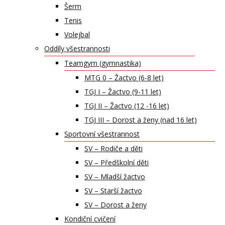
Šerm
Tenis
Volejbal
Oddíly všestrannosti
Teamgym (gymnastika)
MTG 0 – Žactvo (6-8 let)
TGJ I – Žactvo (9-11 let)
TGJ II – Žactvo (12 -16 let)
TGJ III – Dorost a ženy (nad 16 let)
Sportovní všestrannost
SV – Rodiče a děti
SV – Předškolní děti
SV – Mladší žactvo
SV – Starší žactvo
SV – Dorost a ženy
Kondiční cvičení