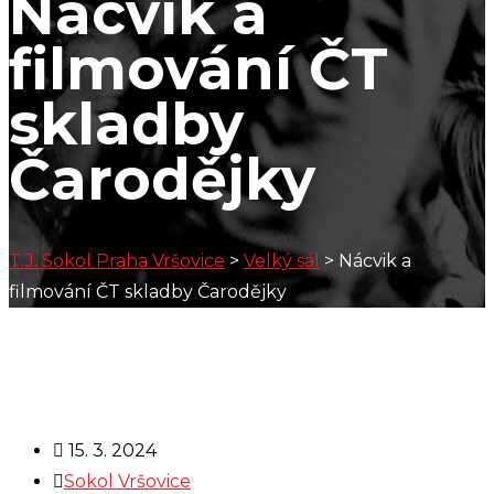
Nácvik a
filmování ČT
skladby
Čarodějky
T.J. Sokol Praha Vršovice
>
Velký sál
>
Nácvik a
filmování ČT skladby Čarodějky
15. 3. 2024
Sokol Vršovice