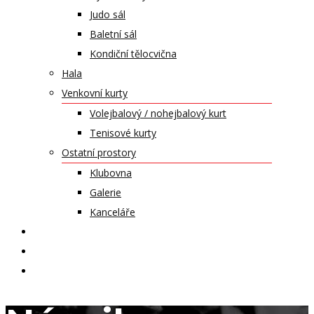
Judo sál
Baletní sál
Kondiční tělocvična
Hala
Venkovní kurty
Volejbalový / nohejbalový kurt
Tenisové kurty
Ostatní prostory
Klubovna
Galerie
Kanceláře
KALENDÁŘ AKCÍ
KONTAKT
ČASOPIS VZLET