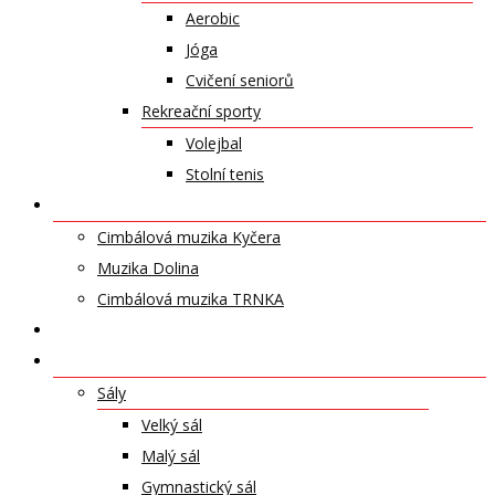
Aerobic
Jóga
Cvičení seniorů
Rekreační sporty
Volejbal
Stolní tenis
UMĚLECKÁ TĚLESA
Cimbálová muzika Kyčera
Muzika Dolina
Cimbálová muzika TRNKA
PŘÍSPĚVKY
NABÍDKA PRONÁJMŮ
Sály
Velký sál
Malý sál
Gymnastický sál