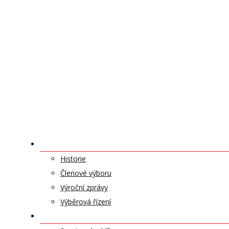
O NÁS
Historie
Členové výboru
Výroční zprávy
Výběrová řízení
ODDÍLY A SPORTY