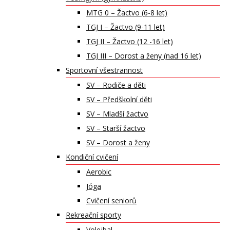
MTG 0 – Žactvo (6-8 let)
TGJ I – Žactvo (9-11 let)
TGJ II – Žactvo (12 -16 let)
TGJ III – Dorost a ženy (nad 16 let)
Sportovní všestrannost
SV – Rodiče a děti
SV – Předškolní děti
SV – Mladší žactvo
SV – Starší žactvo
SV – Dorost a ženy
Kondiční cvičení
Aerobic
Jóga
Cvičení seniorů
Rekreační sporty
Volejbal