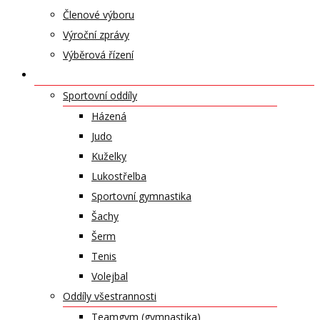
Členové výboru
Výroční zprávy
Výběrová řízení
ODDÍLY A SPORTY
Sportovní oddíly
Házená
Judo
Kuželky
Lukostřelba
Sportovní gymnastika
Šachy
Šerm
Tenis
Volejbal
Oddíly všestrannosti
Teamgym (gymnastika)