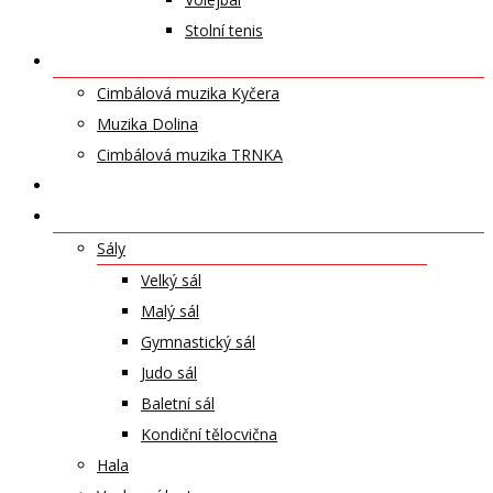
Stolní tenis
UMĚLECKÁ TĚLESA
Cimbálová muzika Kyčera
Muzika Dolina
Cimbálová muzika TRNKA
PŘÍSPĚVKY
NABÍDKA PRONÁJMŮ
Sály
Velký sál
Malý sál
Gymnastický sál
Judo sál
Baletní sál
Kondiční tělocvična
Hala