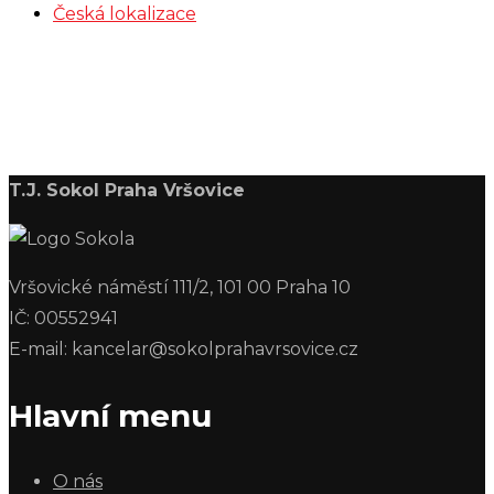
Česká lokalizace
T.J. Sokol Praha Vršovice
Vršovické náměstí 111/2, 101 00 Praha 10
IČ: 00552941
E-mail: kancelar@sokolprahavrsovice.cz
Hlavní menu
O nás