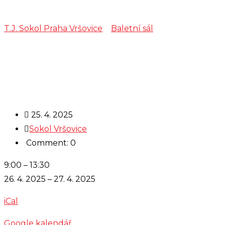
T.J. Sokol Praha Vršovice
>
Baletní sál
>
krasobruslaři –
baletní příprava
25. 4. 2025
Sokol Vršovice
Comment: 0
krasobruslaři
9:00
–
13:30
-
26. 4. 2025
–
27. 4. 2025
baletní
iCal
příprava
Google kalendář