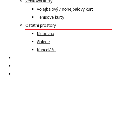
Venkovní kurty
Volejbalový / nohejbalový kurt
Tenisové kurty
Ostatní prostory
Klubovna
Galerie
Kanceláře
KALENDÁŘ AKCÍ
KONTAKT
ČASOPIS VZLET
krasobruslaři –
baletní
příprava