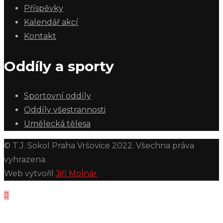
Příspěvky
Kalendář akcí
Kontakt
Oddíly a sporty
Sportovní oddíly
Oddíly všestrannosti
Umělecká tělesa
© T.J. Sokol Praha Vršovice 2022. Všechna práva
vyhrazena.
Web vytvořil
Jiří Molnár