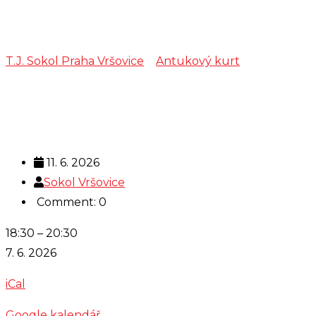
Holub
T.J. Sokol Praha Vršovice
>
Antukový kurt
>
Holub
11. 6. 2026
Sokol Vršovice
Comment: 0
Holub
18:30
–
20:30
7. 6. 2026
iCal
Google kalendář