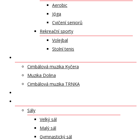
Aerobic
Jóga
Cvičení seniorů
Rekreační sporty
Volejbal
Stolní tenis
UMĚLECKÁ TĚLESA
Cimbálová muzika Kyčera
Muzika Dolina
Cimbálová muzika TRNKA
PŘÍSPĚVKY
NABÍDKA PRONÁJMŮ
Sály
Velký sál
Malý sál
Gymnastický sál