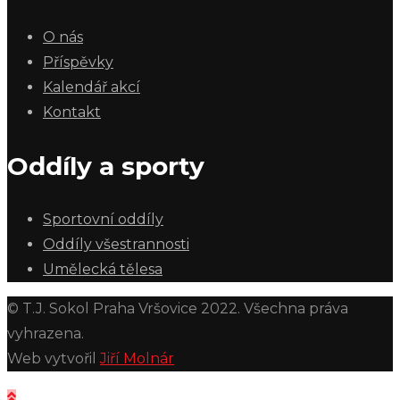
O nás
Příspěvky
Kalendář akcí
Kontakt
Oddíly a sporty
Sportovní oddíly
Oddíly všestrannosti
Umělecká tělesa
© T.J. Sokol Praha Vršovice 2022. Všechna práva
vyhrazena.
Web vytvořil
Jiří Molnár