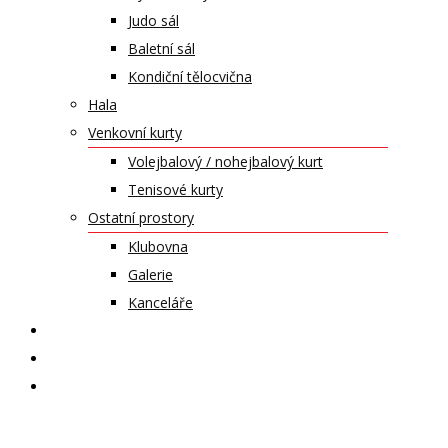
Judo sál
Baletní sál
Kondiční tělocvična
Hala
Venkovní kurty
Volejbalový / nohejbalový kurt
Tenisové kurty
Ostatní prostory
Klubovna
Galerie
Kanceláře
KALENDÁŘ AKCÍ
KONTAKT
ČASOPIS VZLET