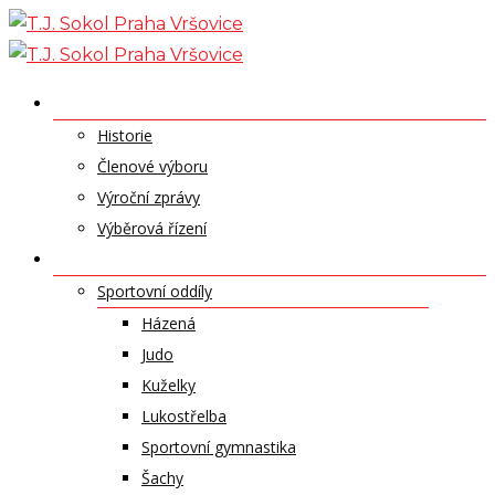
Skip
to
content
O NÁS
Historie
Členové výboru
Výroční zprávy
Výběrová řízení
ODDÍLY A SPORTY
Sportovní oddíly
Házená
Judo
Kuželky
Lukostřelba
Sportovní gymnastika
Šachy