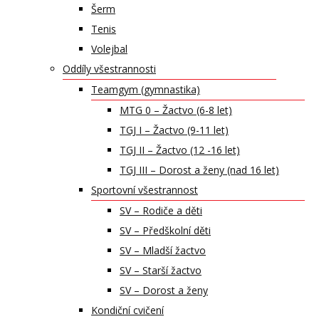
Šerm
Tenis
Volejbal
Oddíly všestrannosti
Teamgym (gymnastika)
MTG 0 – Žactvo (6-8 let)
TGJ I – Žactvo (9-11 let)
TGJ II – Žactvo (12 -16 let)
TGJ III – Dorost a ženy (nad 16 let)
Sportovní všestrannost
SV – Rodiče a děti
SV – Předškolní děti
SV – Mladší žactvo
SV – Starší žactvo
SV – Dorost a ženy
Kondiční cvičení