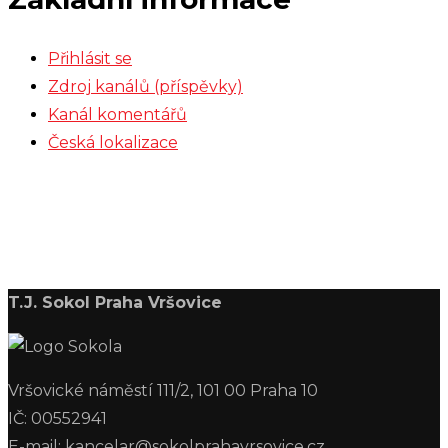
Přihlásit se
Zdroj kanálů (příspěvky)
Kanál komentářů
Česká lokalizace
T.J. Sokol Praha Vršovice
Vršovické náměstí 111/2, 101 00 Praha 10
IČ: 00552941
E-mail: kancelar@sokolprahavrsovice.cz