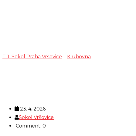
Beseda –
Cimbálová
muzika Kyčera
T.J. Sokol Praha Vršovice
>
Klubovna
>
Beseda –
Cimbálová muzika Kyčera
23. 4. 2026
Sokol Vršovice
Comment: 0