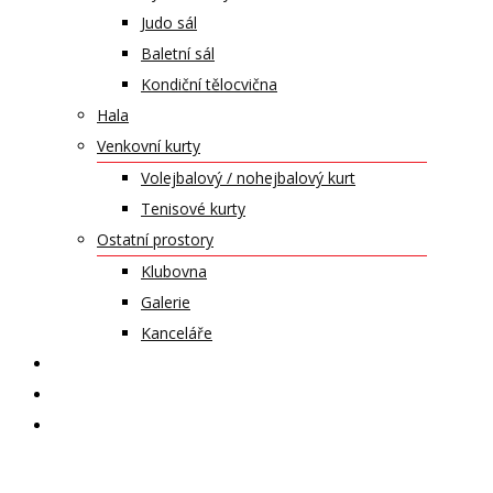
Judo sál
Baletní sál
Kondiční tělocvična
Hala
Venkovní kurty
Volejbalový / nohejbalový kurt
Tenisové kurty
Ostatní prostory
Klubovna
Galerie
Kanceláře
KALENDÁŘ AKCÍ
KONTAKT
ČASOPIS VZLET