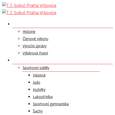
Skip
to
content
O NÁS
Historie
Členové výboru
Výroční zprávy
Výběrová řízení
ODDÍLY A SPORTY
Sportovní oddíly
Házená
Judo
Kuželky
Lukostřelba
Sportovní gymnastika
Šachy