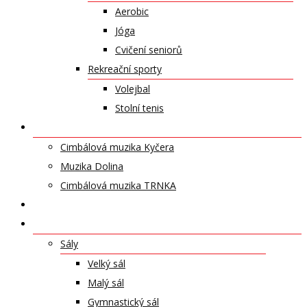
Aerobic
Jóga
Cvičení seniorů
Rekreační sporty
Volejbal
Stolní tenis
UMĚLECKÁ TĚLESA
Cimbálová muzika Kyčera
Muzika Dolina
Cimbálová muzika TRNKA
PŘÍSPĚVKY
NABÍDKA PRONÁJMŮ
Sály
Velký sál
Malý sál
Gymnastický sál