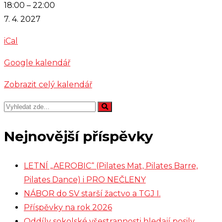
Beseda
18:00
–
22:00
-
7. 4. 2027
Cimbálová
iCal
muzika
Kyčera
Google kalendář
Zobrazit celý kalendář
Nejnovější příspěvky
LETNÍ „AEROBIC“ (Pilates Mat, Pilates Barre,
Pilates Dance) i PRO NEČLENY
NÁBOR do SV starší žactvo a TGJ I.
Příspěvky na rok 2026
Oddíly sokolské všestrannosti hledají posily