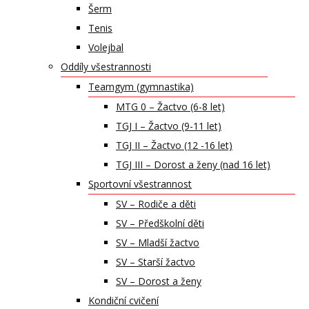
Šerm
Tenis
Volejbal
Oddíly všestrannosti
Teamgym (gymnastika)
MTG 0 – Žactvo (6-8 let)
TGJ I – Žactvo (9-11 let)
TGJ II – Žactvo (12 -16 let)
TGJ III – Dorost a ženy (nad 16 let)
Sportovní všestrannost
SV – Rodiče a děti
SV – Předškolní děti
SV – Mladší žactvo
SV – Starší žactvo
SV – Dorost a ženy
Kondiční cvičení