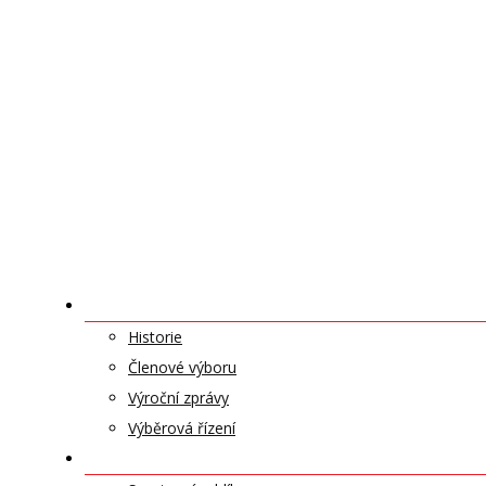
O NÁS
Historie
Členové výboru
Výroční zprávy
Výběrová řízení
ODDÍLY A SPORTY