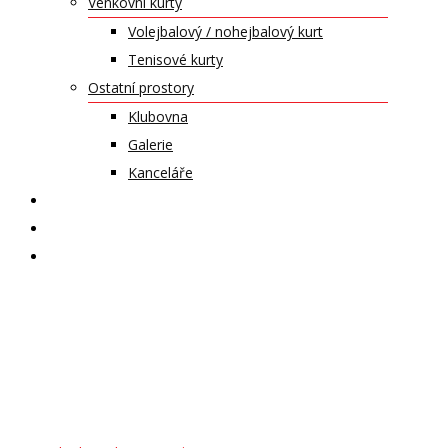
Venkovní kurty
Volejbalový / nohejbalový kurt
Tenisové kurty
Ostatní prostory
Klubovna
Galerie
Kanceláře
KALENDÁŘ AKCÍ
KONTAKT
ČASOPIS VZLET
Výroční zpráva
2018