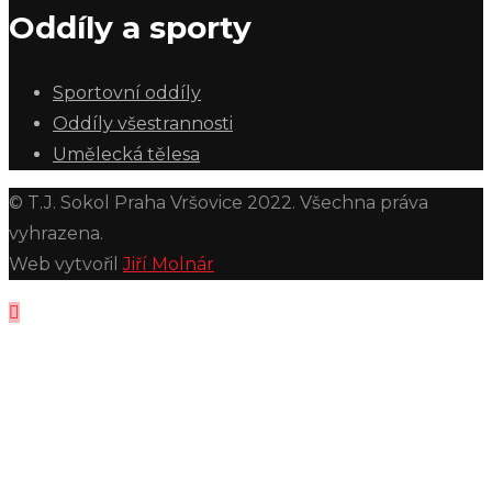
Oddíly a sporty
Sportovní oddíly
Oddíly všestrannosti
Umělecká tělesa
© T.J. Sokol Praha Vršovice 2022. Všechna práva
vyhrazena.
Web vytvořil
Jiří Molnár