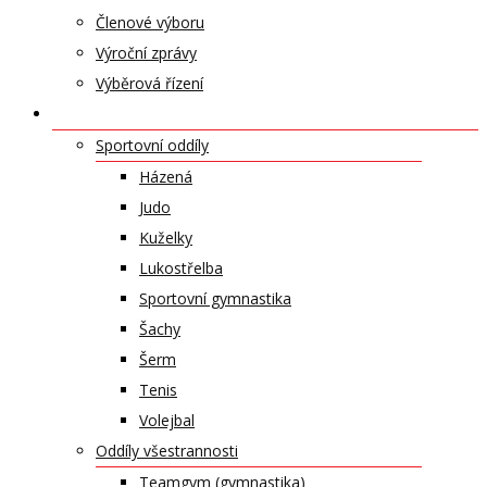
Členové výboru
Výroční zprávy
Výběrová řízení
ODDÍLY A SPORTY
Sportovní oddíly
Házená
Judo
Kuželky
Lukostřelba
Sportovní gymnastika
Šachy
Šerm
Tenis
Volejbal
Oddíly všestrannosti
Teamgym (gymnastika)