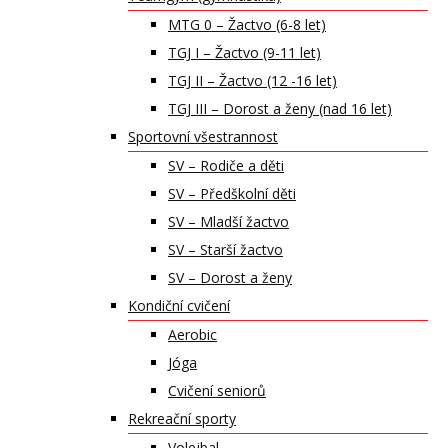
MTG 0 – Žactvo (6-8 let)
TGJ I – Žactvo (9-11 let)
TGJ II – Žactvo (12 -16 let)
TGJ III – Dorost a ženy (nad 16 let)
Sportovní všestrannost
SV – Rodiče a děti
SV – Předškolní děti
SV – Mladší žactvo
SV – Starší žactvo
SV – Dorost a ženy
Kondiční cvičení
Aerobic
Jóga
Cvičení seniorů
Rekreační sporty
Volejbal