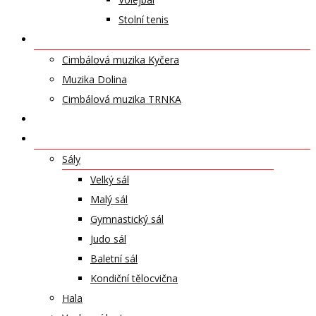
Stolní tenis
UMĚLECKÁ TĚLESA
Cimbálová muzika Kyčera
Muzika Dolina
Cimbálová muzika TRNKA
PŘÍSPĚVKY
NABÍDKA PRONÁJMŮ
Sály
Velký sál
Malý sál
Gymnastický sál
Judo sál
Baletní sál
Kondiční tělocvična
Hala