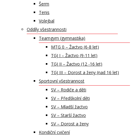
Šerm
Tenis
Volejbal
Oddíly všestrannosti
Teamgym (gymnastika)
MTG 0 – Žactvo (6-8 let)
TGJ I – Žactvo (9-11 let)
TGJ II – Žactvo (12 -16 let)
TGJ III – Dorost a ženy (nad 16 let)
Sportovní všestrannost
SV – Rodiče a děti
SV – Předškolní děti
SV – Mladší žactvo
SV – Starší žactvo
SV – Dorost a ženy
Kondiční cvičení