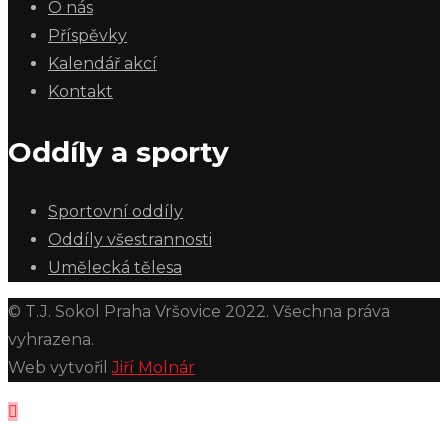
O nás
Příspěvky
Kalendář akcí
Kontakt
Oddíly a sporty
Sportovní oddíly
Oddíly všestrannosti
Umělecká tělesa
© T.J. Sokol Praha Vršovice 2022. Všechna práva
vyhrazena.
Web vytvořil
Jiří Molnár