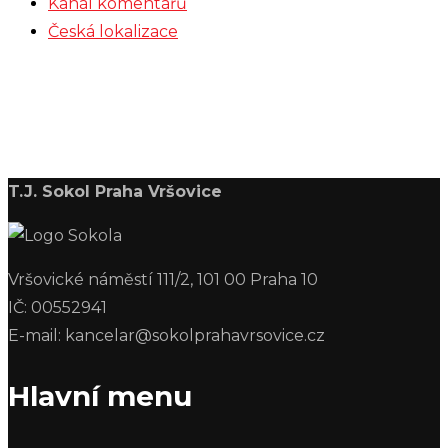
Kanál komentářů
Česká lokalizace
T.J. Sokol Praha Vršovice
Vršovické náměstí 111/2, 101 00 Praha 10
IČ: 00552941
E-mail: kancelar@sokolprahavrsovice.cz
Hlavní menu