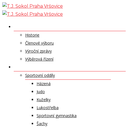
Skip
to
content
O NÁS
Historie
Členové výboru
Výroční zprávy
Výběrová řízení
ODDÍLY A SPORTY
Sportovní oddíly
Házená
Judo
Kuželky
Lukostřelba
Sportovní gymnastika
Šachy