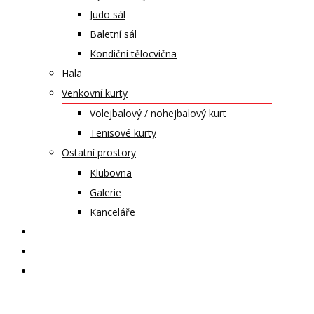
Judo sál
Baletní sál
Kondiční tělocvična
Hala
Venkovní kurty
Volejbalový / nohejbalový kurt
Tenisové kurty
Ostatní prostory
Klubovna
Galerie
Kanceláře
KALENDÁŘ AKCÍ
KONTAKT
ČASOPIS VZLET