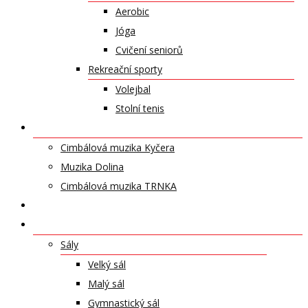
Aerobic
Jóga
Cvičení seniorů
Rekreační sporty
Volejbal
Stolní tenis
UMĚLECKÁ TĚLESA
Cimbálová muzika Kyčera
Muzika Dolina
Cimbálová muzika TRNKA
PŘÍSPĚVKY
NABÍDKA PRONÁJMŮ
Sály
Velký sál
Malý sál
Gymnastický sál