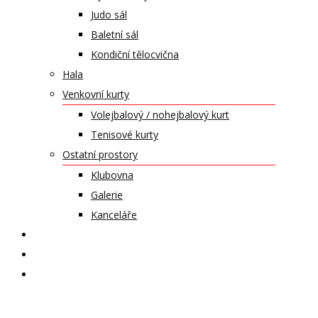
Judo sál
Baletní sál
Kondiční tělocvična
Hala
Venkovní kurty
Volejbalový / nohejbalový kurt
Tenisové kurty
Ostatní prostory
Klubovna
Galerie
Kanceláře
KALENDÁŘ AKCÍ
KONTAKT
ČASOPIS VZLET