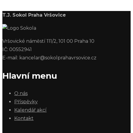
T.J. Sokol Praha Vršovice
Vršovické náměstí 111/2, 101 00 Praha 10
IČ: 00552941
E-mail: kancelar@sokolprahavrsovice.cz
Hlavní menu
O nás
Příspěvky
Kalendář akcí
Kontakt