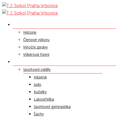
Skip
to
content
O NÁS
Historie
Členové výboru
Výroční zprávy
Výběrová řízení
ODDÍLY A SPORTY
Sportovní oddíly
Házená
Judo
Kuželky
Lukostřelba
Sportovní gymnastika
Šachy