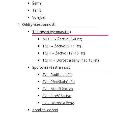
Šerm
Tenis
Volejbal
Oddíly všestrannosti
Teamgym (gymnastika)
MTG 0 – Žactvo (6-8 let)
TGJ I – Žactvo (9-11 let)
TGJ II – Žactvo (12 -16 let)
TGJ III – Dorost a ženy (nad 16 let)
Sportovní všestrannost
SV – Rodiče a děti
SV – Předškolní děti
SV – Mladší žactvo
SV – Starší žactvo
SV – Dorost a ženy
Kondiční cvičení