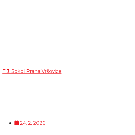
Kategorie:
ARCHIV
VÝBĚROVÝCH
ŘÍZENÍ
T.J. Sokol Praha Vršovice
>
ARCHIV VÝBĚROVÝCH
ŘÍZENÍ
24. 2. 2026