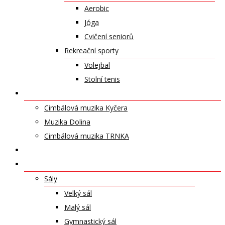
Aerobic
Jóga
Cvičení seniorů
Rekreační sporty
Volejbal
Stolní tenis
UMĚLECKÁ TĚLESA
Cimbálová muzika Kyčera
Muzika Dolina
Cimbálová muzika TRNKA
PŘÍSPĚVKY
NABÍDKA PRONÁJMŮ
Sály
Velký sál
Malý sál
Gymnastický sál